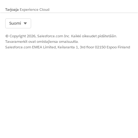
Tuetut objektit ovat:
Tarjoaja
Experience Cloud
Vahinkotapahtuma
Ongelma
Muutospyyntö
Select Org
Suomi
Julkaisu
Tapaus
© Copyright 2026, Salesforce.com Inc. Kaikki oikeudet pidätetään.
Palvelupyyntö
Tavaramerkit ovat omistajiensa omaisuutta.
Omaisuus
Salesforce.com EMEA Limited, Keilaranta 1, 3rd floor 02150 Espoo Finland
Työtilaus
Tuotepyyntö
Yhteensopivuuskäytä
nnön
viestintävastaus
Risk Evaluation
Survey -kutsu
Vaatimustenmukaisu
uden todistuspyyntö
Muutosjoukkoon
liittyvä
muutospyyntö
Hallintakokoukseen
liittyvän
muutospyynnön
muuttaminen