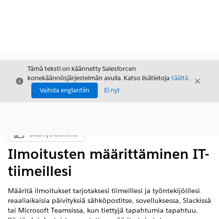
Tämä teksti on käännetty Salesforcen
konekäännösjärjestelmän avulla. Katso lisätietoja
täältä
.
Sulje
Sulje
Sulje
Vaihda englantiin
Ei nyt
Sisällysluettelo
Näytä sisällysluettelo
Ilmoitusten määrittäminen IT-
tiimeillesi
Määritä ilmoitukset tarjotaksesi tiimeillesi ja työntekijöillesi
reaaliaikaisia päivityksiä sähköpostitse, sovelluksessa, Slackissä
tai Microsoft Teamsissa, kun tiettyjä tapahtumia tapahtuu.