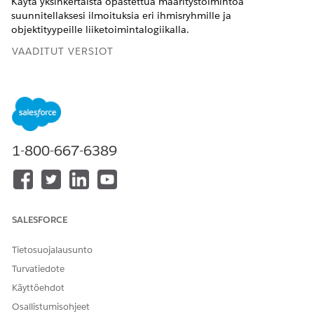
Käytä yksinkertaista opastettua määritystoimintoa
suunnitellaksesi ilmoituksia eri ihmisryhmille ja
objektityypeille liiketoimintalogiikalla.
VAADITUT VERSIOT
Käytettävissä: Lightning Experiencessa
Käytettävissä:
Enterprise
Edition-,
Performance
Edition- ja
Unlimited
Edition -versioissa Agentforce IT Service -
palvelun avulla.
1-800-667-6389
TARVITTAVAT KÄYTTÖOIKEUDET
Ilmoitusten
Suunnittelun ilmoitukset
suunnitteleminen
SALESFORCE
Varmista ennen ilmoitusten määrittämistä, että:
Tietosuojalausunto
Suunnittelemiasi sähköpostimalleja luodaan ja ne ovat
Turvatiedote
käytettävissä organisaatiossasi. Lisätietoja on kohdassa
Sähköpostimallit
.
Käyttöehdot
Slack-integraatio on määritetty ja Salesforce-organisaatiosi
Osallistumisohjeet