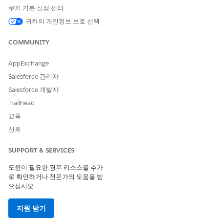
알림 설정 페이지에서
새로 만들기
를 클릭합니다.
쿠키 기본 설정 센터
기본 정보를 입력합니다.
기본 값
귀하의 개인정보 보호 선택
필드
상세 설명
COMMUNITY
알림 이름
설명 이름(예:
High
Priority Incident
AppExchange
)을 입력합니다.
Created
Salesforce 관리자
참조 개체
알림을 트리거하는 개체를
Salesforce 개발자
선택합니다. 지원되는 개
Trailhead
체:
교육
Incident
신뢰
Problem
변경 요청
릴리스
SUPPORT & SERVICES
사례
서비스 요청
도움이 필요한 경우 리소스를 추가
자산
로 확인하거나 전문가의 도움을 받
작업 주문
으십시오.
Product Request(제품
요청)
지원 받기
규정 준수 정책 커뮤니