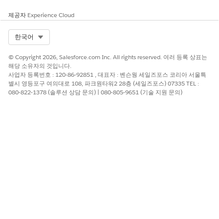
케이션 응답
위험 평가 설문 조사 초
제공자
Experience Cloud
대
규정 준수 증거 요청
Select Org
한국어
상담원 변경 관련 변경
요청
© Copyright 2026, Salesforce.com Inc. All rights reserved. 여러 등록 상표는
상담 회의 변경 관련 변
해당 소유자의 것입니다.
경 요청
사업자 등록번호 : 120-86-92851 , 대표자 : 벤슨웡 세일즈포스 코리아 서울특
상담 회의 변경
별시 영등포구 여의대로 108, 파크원타워2 28층 (세일즈포스) 07335 TEL :
규정 준수 문제
080-822-1378 (솔루션 상담 문의) | 080-805-9651 (기술 지원 문의)
사용량 유형
알림을 사용하는 방법을 선
택합니다.
직접 알림: 구성된 트리
거 조건을 기반으로 직
접 알림을 보냅니다. 플
로에서 직접 알림을 호
출할 수 있습니다.
SLA/OLA: 알림을 서비
스 수준 계약(SLA) 또는
운영 수준 계약(OLA)
중대 사건 작업과 연결