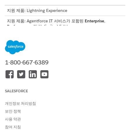
지원 제품: Lightning Experience
지원 제품: Agentforce IT 서비스가 포함된
Enterprise
,
Performance
및
Unlimited
Edition.
필요한 사용자 권한
알림 설계
설계 알림
1-800-667-6389
알림을 구성하기 전에 다음을 확인하십시오.
사용하려는 이메일 템플릿이 생성되어 조직에서 사용할 수 있습
니다.
이메일 템플릿
을 참조하십시오.
Slack 통합이 설정되고 Salesforce 조직이 Slack 작업 영역에 연
결됩니다. IT 서비스용
Slack을 참조하십시오
.
SALESFORCE
Microsoft Teams 통합이 활성화되고 Salesforce 조직에 연결
됩니다.
IT 서비스용 Microsoft Teams 설정
을 참조하십시오.
개인정보 처리방침
보안 정책
알림 기능을 활성화하고 사용할 채널을 설정합니다.
IT 알림 활성화
를 참조하십시오.
사용 약관
사용자 정의 알림을 만듭니다.
참여 지침