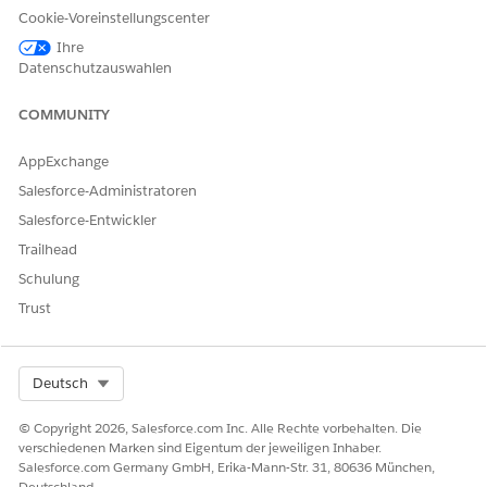
werden vordefinierte Benachrichtigungen in der Liste "Alle
Cookie-Voreinstellungscenter
Benachrichtigungen" angezeigt und auf den Status "
"
Active
Ihre
gesetzt. Duplizieren oder deaktivieren Sie aktive
Datenschutzauswahlen
Benachrichtigungen in der Liste. Duplizieren, bearbeiten,
löschen oder aktivieren Sie außerdem
COMMUNITY
Entwurfsbenachrichtigungen oder deaktivieren Sie
Benachrichtigungen.
AppExchange
Salesforce-Administratoren
Salesforce-Entwickler
KONNTEN SIE IHR PROBLEM MITHILFE DIESES ARTIKELS
Trailhead
LÖSEN?
Schulung
Geben Sie uns Feedback, damit wir uns verbessern können.
Trust
Ja
Nein
Select Org
Deutsch
© Copyright 2026, Salesforce.com Inc. Alle Rechte vorbehalten. Die
verschiedenen Marken sind Eigentum der jeweiligen Inhaber.
Salesforce.com Germany GmbH, Erika-Mann-Str. 31, 80636 München,
Deutschland