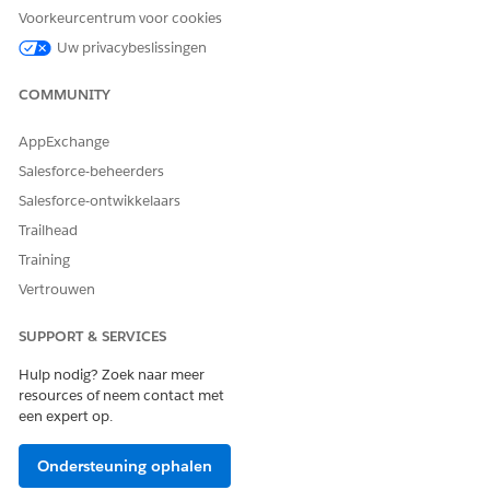
deactiveer ze.
Voorkeurcentrum voor cookies
Uw privacybeslissingen
COMMUNITY
HEEFT DIT ARTIKEL UW PROBLEEM OPGELOST?
Laat ons weten wat we kunnen doen om te verbeteren!
AppExchange
Salesforce-beheerders
Ja
Nee
Salesforce-ontwikkelaars
Trailhead
Training
Vertrouwen
SUPPORT & SERVICES
Hulp nodig? Zoek naar meer
resources of neem contact met
een expert op.
Ondersteuning ophalen