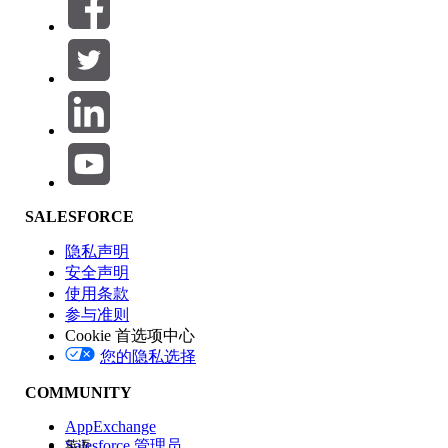
筛选器 (0)
选择筛选器
添加
产品区域
SALESFORCE
功能影响
隐私声明
安全声明
使用条款
参与准则
Cookie 首选项中心
版本
您的隐私选择
COMMUNITY
AppExchange
Salesforce 管理员
英语