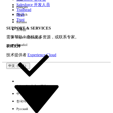
Salesforce 开发人员
Français
体验
Trailhead
培训
Deutsch
Trust
Italiano
SUPPORT & SERVICES
日本語
全部清除
完成
需要帮助？查找更多资源，或联系专家。
Español (México)
Español
获得支持
技术提供者
Experience Cloud
中文（简体）
Select Org
中文（简体）
中文（繁体）
한국어
Русский
没有结果