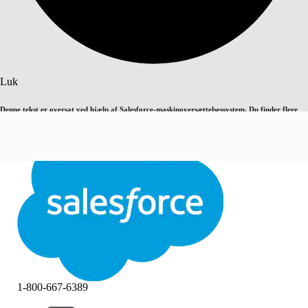
Søg
Luk
Denne tekst er oversat ved hjælp af Salesforce-maskinoversættelsessystem. Du finder flere
Skift til engelsk
Ikke nu
detaljer
her
.
Luk
Luk
1-800-667-6389