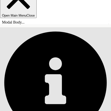
Open Main Menu
Close
Modal Body...
INDHOLD
Søg
Vis indholdsfortegnelse
Indhold