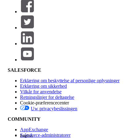
Filtrer efter (0)
VÆLG FILTRE
Tilføj
Produktområde
Funktionspåvirkning
SALESFORCE
Erklæring om beskyttelse af personlige oplysninger
Erklæring om sikkerhed
Vilkår for anvendelse
Retningslinjer for deltagelse
Cookie-præferencecenter
Uw privacybeslissingen
Version
COMMUNITY
AppExchange
Salesforce-administratorer
English