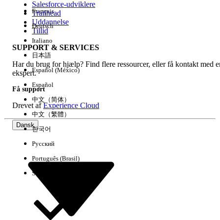
Salesforce-udviklere
Français
Trailhead
Experience
Uddannelse
Deutsch
Tillid
Italiano
SUPPORT & SERVICES
日本語
Har du brug for hjælp? Find flere ressourcer, eller få kontakt med e
Ryd alle
Udført
Español (México)
ekspert.
Español
Få support
中文（简体）
Drevet af
Experience Cloud
中文（繁體）
Dansk
한국어
Русский
Português (Brasil)
Suomi
Ingen resultater