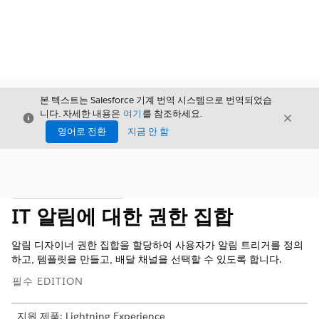
본 텍스트는 Salesforce 기계 번역 시스템으로 번역되었습
니다. 자세한 내용은
여기
를 참조하세요.
닫기
닫기
닫기
영어로 전환
지금 안 함
목차
목차 표시
IT 알림에 대한 권한 집합
알림 디자이너 권한 집합을 할당하여 사용자가 알림 트리거를 정의
하고, 템플릿을 만들고, 배달 채널을 선택할 수 있도록 합니다.
필수 EDITION
지원 제품: Lightning Experience