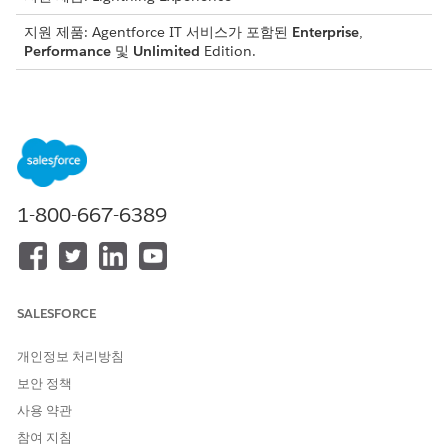
지원 제품: Agentforce IT 서비스가 포함된
Enterprise
,
Performance
및
Unlimited
Edition.
알림에 대한 권한 집합
사용자에게 권한 집합을 할당하여 알림에 대한 개체, 필드 및 기능
에 대한 액세스 권한을 부여합니다. 각 권한 집합 라이센스에서 제
공되는 내용을 이해합니다. 권한 집합은 사용자 프로필을 넘어 사용
자의 기능 액세스를 확장하지만 액세스를 제거할 수는 없습니다.
1-800-667-6389
알림에 대한 권한 집합
권한 집합
대상
포함된 내용
알림 디자이너
트리거 정의, 채널
지원되는 채널(이메
선택, 템플릿 만들
일, 앱 내, Slack,
SALESFORCE
기 등 알림을 구성
Microsoft Teams)
에서 알림을 만들고
하는 관리자
개인정보 처리방침
관리하려면 액세스
보안 정책
합니다.
사용 약관
참여 지침