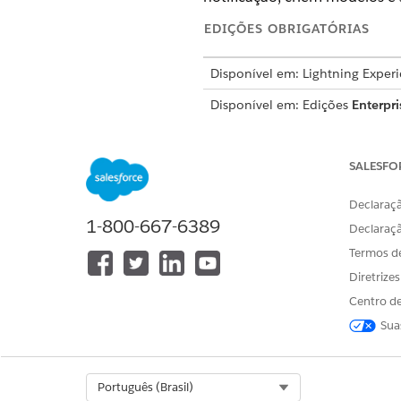
EDIÇÕES OBRIGATÓRIAS
Disponível em: Lightning Exper
Disponível em: Edições
Enterpri
Conjuntos de permissões par
SALESFO
Atribua conjuntos de permissõ
Declaraçã
o que cada licença do conjun
1-800-667-6389
Declaraç
usuários além de seus perfis
Termos d
Conjuntos de permissões para notificações
Diretrize
CONJUNTO DE PERMISSÕES
Centro de
Designer de notificações
Sua
Select Org
Português (Brasil)