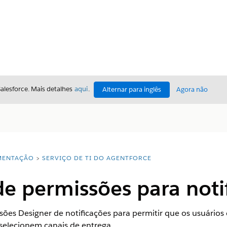
Salesforce. Mais detalhes
aqui
.
Alternar para inglês
Agora não
ENTAÇÃO
SERVIÇO DE TI DO AGENTFORCE
e permissões para noti
sões Designer de notificações para permitir que os usuário
 selecionem canais de entrega.