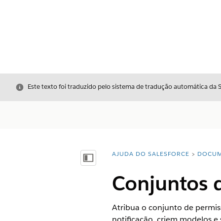
Fechar
Este texto foi traduzido pelo sistema de tradução automática da 
AJUDA DO SALESFORCE
DOCUM
Você está aqui:
Mostrar índice
Conjuntos d
Atribua o conjunto de permis
notificação, criem modelos e