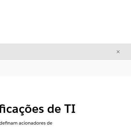
Fecha
Fechar
ficações de TI
s definam acionadores de