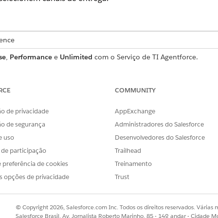
ience
se
,
Performance
e
Unlimited
com o Serviço de TI Agentforce.
a notificações
RCE
COMMUNITY
es aos usuários para dar a eles acesso a objetos, campos e 
o de privacidade
AppExchange
to de permissões oferece. Os conjuntos de permissões este
ão de segurança
Administradores do Salesforce
 de usuário, mas não podem remover o acesso.
e uso
Desenvolvedores do Salesforce
s de participação
Trailhead
PÚBLICO
O QU
 preferência de cookies
Treinamento
Administradores que configuram as
Acess
s opções de privacidade
Trust
notificações, incluindo definição de
em ca
acionadores, seleção de canais e criação de
aplic
modelos.
© Copyright 2026, Salesforce.com Inc. Todos os direitos reservados. Várias m
Salesforce Brasil, Av. Jornalista Roberto Marinho, 85 - 14º andar - Cidade M