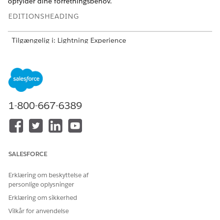
opfylder dine forretningsbehov.
EDITIONSHEADING
Tilgængelig i: Lightning Experience
Tilgængelig i:
Enterprise
,
Performance
og
Unlimited
Edition
med Agentforce IT Service.
Hvor foruddefinerede adviseringer er tilgængelige
1-800-667-6389
Foruddefinerede adviseringer er tilgængelige for disse
procesområder:
Hændelsesstyring
Problemstyring
Ændringsstyring
SALESFORCE
Versionsstyring
Sagsstyring
Erklæring om beskyttelse af
personlige oplysninger
Overensstemmelsesstyring
Risikostyring
Erklæring om sikkerhed
Administration af serviceanmodninger
Vilkår for anvendelse
Bestillingsstyring