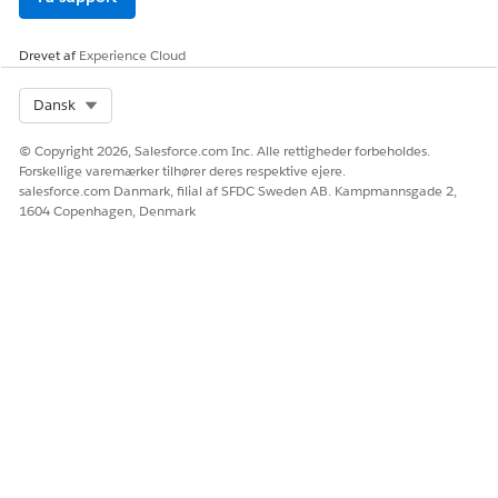
En ændringsanmodning tildeles, konverteres til en
nødændring eller lukkes.
En version tildeles eller lukkes.
Drevet af
Experience Cloud
En sag oprettes, opdateres eller lukkes.
Select Org
Dansk
© Copyright 2026, Salesforce.com Inc. Alle rettigheder forbeholdes.
LØSTE DENNE ARTIKEL DIT PROBLEM?
Forskellige varemærker tilhører deres respektive ejere.
salesforce.com Danmark, filial af SFDC Sweden AB. Kampmannsgade 2,
Giv os besked, så vi kan forbedre os!
1604 Copenhagen, Denmark
Ja
Nej