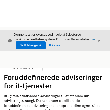
Denne tekst er oversat ved hjælp af Salesforce-
maskinoversættelsessystem. Du finder flere detaljer
her
.
Luk
Luk
Luk
Skift til engelsk
Ikke nu
Indhold
Vis indholdsfortegnelse
Foruddefinerede adviseringer
for it-tjenester
Brug foruddefinerede adviseringer til at etablere din
adviseringsstrategi. Du kan enten duplikere de
foruddefinerede adviseringer eller oprette dine egne, så de