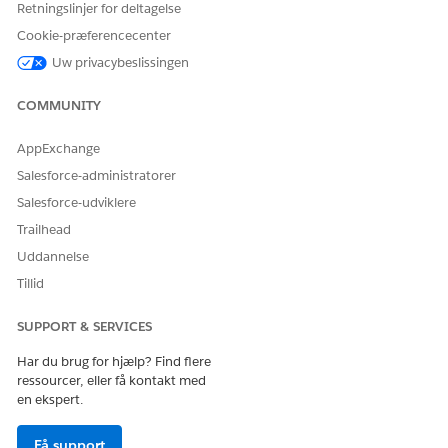
Retningslinjer for deltagelse
Hvad hver foruddefineret advisering inkluderer
Cookie-præferencecenter
Uw privacybeslissingen
Funktionel anvendelsessituation
Adviseringsnavn
COMMUNITY
Beskrivelse
Begivenhedstype (Opret, Opdater)
AppExchange
Betingelser
Leveringskanal (Mail, i app, Slack, Microsoft Teams)
Salesforce-administratorer
Modtagere
Salesforce-udviklere
Titel eller emne
Trailhead
Adviseringsindhold
Uddannelse
Eksempler
Tillid
Adviseringsskabeloner leveres på tværs af Mail, i app, Slack og
SUPPORT & SERVICES
Microsoft Teams for almindelige it-scenarier, f.eks. når:
Har du brug for hjælp? Find flere
En større hændelse foreslås, godkendes, tildeles eller
ressourcer, eller få kontakt med
lukkes.
en ekspert.
En hændelse oprettes for en medarbejder, tildeles til en
bruger, ændres prioritet eller lukkes.
Få support