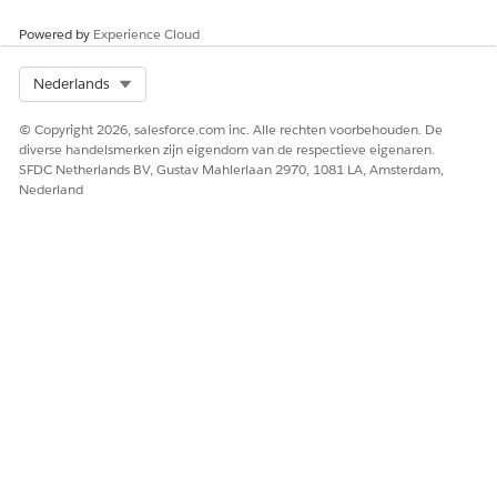
Een groot incident wordt voorgesteld, goedgekeurd,
Powered by
Experience Cloud
toegewezen of gesloten.
Een incident wordt gemaakt voor een medewerker,
toegewezen aan een gebruiker, verandert van prioriteit of
Select Org
Nederlands
wordt gesloten.
© Copyright 2026, salesforce.com inc. Alle rechten voorbehouden. De
Een veranderingsverzoek wordt toegewezen,
diverse handelsmerken zijn eigendom van de respectieve eigenaren.
geconverteerd naar een noodwijziging of gesloten.
SFDC Netherlands BV, Gustav Mahlerlaan 2970, 1081 LA, Amsterdam,
Een release is toegewezen of gesloten.
Nederland
Een case wordt gemaakt, bijgewerkt of gesloten.
HEEFT DIT ARTIKEL UW PROBLEEM OPGELOST?
Laat ons weten wat we kunnen doen om te verbeteren!
Ja
Nee