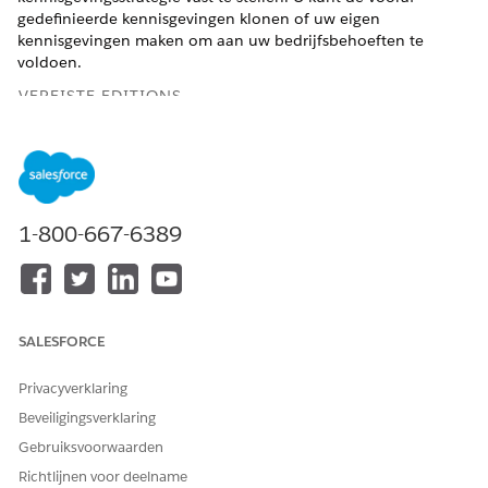
gedefinieerde kennisgevingen klonen of uw eigen
kennisgevingen maken om aan uw bedrijfsbehoeften te
voldoen.
VEREISTE EDITIONS
Beschikbaar in: Lightning Experience
Beschikbaar in:
Enterprise
,
Performance
en
Unlimited
Edition met Agentforce IT Service.
1-800-667-6389
Waar vooraf gedefinieerde kennisgevingen
beschikbaar zijn
Vooraf gedefinieerde kennisgevingen zijn beschikbaar voor
deze procesgebieden:
SALESFORCE
Incidentenbeheer
Privacyverklaring
Probleembeheer
Beveiligingsverklaring
Wijzigingsbeheer
Releasebeheer
Gebruiksvoorwaarden
Casebeheer
Richtlijnen voor deelname