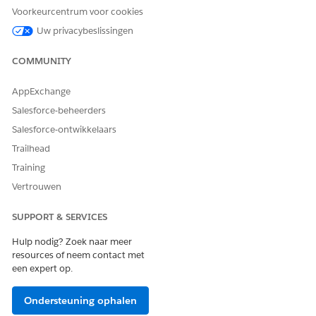
Nalevingsbeheer
Voorkeurcentrum voor cookies
Risicobeheer
Uw privacybeslissingen
Serviceverzoekbeheer
Werkorderbeheer
COMMUNITY
Wat elke vooraf gedefinieerde kennisgeving omvat
AppExchange
Functionele gebruikscase
Salesforce-beheerders
Naam kennisgeving
Salesforce-ontwikkelaars
Beschrijving
Eventtype (Maken, Bijwerken)
Trailhead
Aandoeningen
Training
Leveringskanaal (e-mail, in-app, Slack, Microsoft Teams)
Vertrouwen
Ontvangers
Titel of onderwerp
SUPPORT & SERVICES
Inhoud van kennisgeving
Hulp nodig? Zoek naar meer
Voorbeelden
resources of neem contact met
een expert op.
Kennisgevingssjablonen worden geleverd binnen e-mail-, in-
app-, Slack- en Microsoft-teams voor veelvoorkomende IT-
Ondersteuning ophalen
scenario's, zoals wanneer: