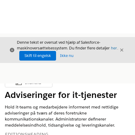
Denne tekst er oversat ved hjælp af Salesforce-
maskinoversættelsessystem. Du finder flere detaljer
her
.
Luk
Luk
Luk
Skift til engelsk
Ikke nu
Indhold
Vis indholdsfortegnelse
Adviseringer for it-tjenester
Hold it-teams og medarbejdere informeret med rettidige
adviseringer på tværs af deres foretrukne
kommunikationskanaler. Administratorer definerer
meddelelsesindhold, tidsangivelse og leveringskanaler.
EDITIONSHEADING