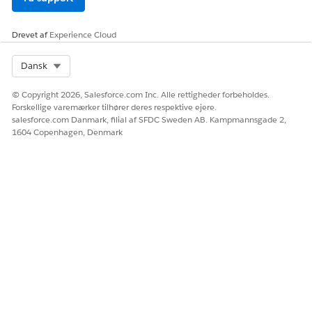
Foruddefinerede adviseringer for it-tjenester
Drevet af
Experience Cloud
Brug foruddefinerede adviseringer til at etablere din
adviseringsstrategi. Du kan enten duplikere de
foruddefinerede adviseringer eller oprette dine egne, så
Select Org
Dansk
de opfylder dine forretningsbehov.
© Copyright 2026, Salesforce.com Inc. Alle rettigheder forbeholdes.
Konfigurer SLA-baserede adviseringer for it-tjenester
Forskellige varemærker tilhører deres respektive ejere.
Hjælp teams med at reagere proaktivt på milepæle for
salesforce.com Danmark, filial af SFDC Sweden AB. Kampmannsgade 2,
1604 Copenhagen, Denmark
serviceniveauaftale (SLA) og driftsniveauaftale (OLA). ved
at knytte adviseringer til milepælshandlinger.
LØSTE DENNE ARTIKEL DIT PROBLEM?
Giv os besked, så vi kan forbedre os!
Ja
Nej