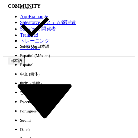
COMMUNITY
Italiano
AppExchange
Salesforce システム管理者
Salesforce 開発者
環境
Trailhead
トレーニング
Select Org
日本語
トラスト
Español (México)
日本語
Español
すべてクリア
完了
中文 (简体)
中文（繁體）
한국어
Русский
Português (Brasil)
Suomi
Dansk