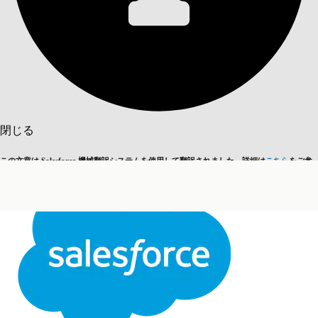
目次を表示
目次
検索
閉じる
この文章は Salesforce 機械翻訳システムを使用して翻訳されました。詳細は
こちら
をご参
英語に切り替える
今はしません
照ください。
閉じる
閉じる