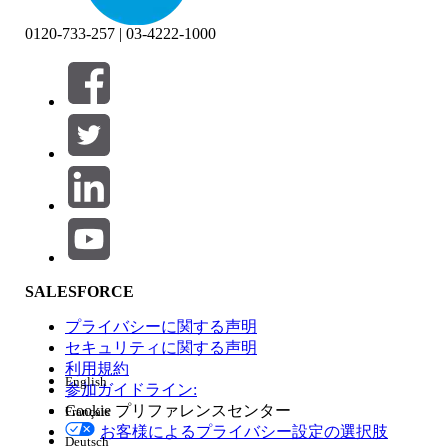
0120-733-257 | 03-4222-1000
絞り込み条件 (0)
絞り込み条件を選択
追加
製品エリア
SALESFORCE
機能の影響
プライバシーに関する声明
セキュリティに関する声明
利用規約
English
参加ガイドライン:
Cookie プリファレンスセンター
Français
エディション
お客様によるプライバシー設定の選択肢
Deutsch