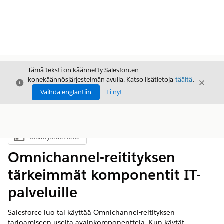
Tämä teksti on käännetty Salesforcen
konekäännösjärjestelmän avulla. Katso lisätietoja
täältä
.
Sulje
Sulje
Sulje
Vaihda englantiin
Ei nyt
Sisällysluettelo
Näytä sisällysluettelo
Omnichannel-reitityksen
tärkeimmät komponentit IT-
palveluille
Salesforce luo tai käyttää Omnichannel-reitityksen
tarjoamiseen useita avainkomponentteja. Kun käytät