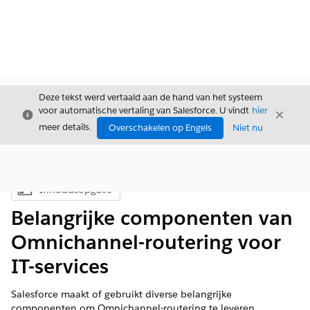
Deze tekst werd vertaald aan de hand van het systeem
voor automatische vertaling van Salesforce. U vindt
hier
Sluiten
Sluite
Sluiten
meer details.
Overschakelen op Engels
Niet nu
Inhoudsopgave
Inhoudsopgave weergeven
Belangrijke componenten van
Omnichannel-routering voor
IT-services
Salesforce maakt of gebruikt diverse belangrijke
componenten om Omnichannel-routering te leveren.