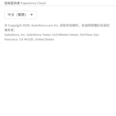
技術提供者
Experience Cloud
流程在組織中啟用 Omnichannel 時,Salesforce 會建立尚未存在的
服務管道。
Select Org
中文（繁體）
© Copyright 2026, Salesforce.com Inc. 保留所有權利。各個商標屬於其個別
擁有者。
此文章是否解決您的問題？
Salesforce, Inc. Salesforce Tower, 415 Mission Street, 3rd Floor, San
請讓我們知道，以便我們改進！
Francisco, CA 94105, United States
是
否