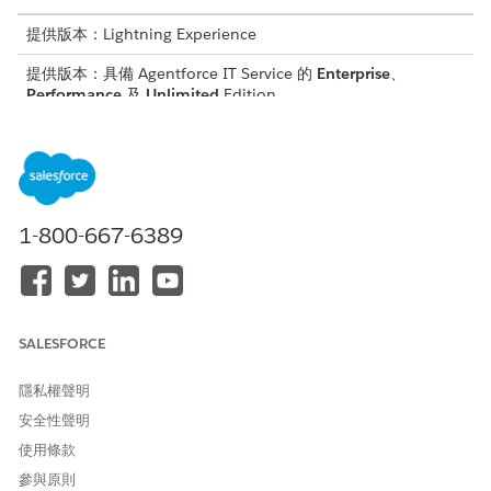
提供版本：Lightning Experience
提供版本：具備 Agentforce IT Service 的
Enterprise
、
Performance
及
Unlimited
Edition。
佇列
指可與特定事件類型相關聯的支援代表群組。例如,您可以擁有具有
處理此類要求技能特定 IT 履行者之重要事件的關聯。
1-800-667-6389
路由組態
路由組態會根據工作項目大小、工作人員容量和路由模型,決定將工
作指派給支援代表的方式。這對確保代表不會過度負擔且工作均匀
分配至關重要。
SALESFORCE
例如,使用「最常可用」路由模型時,傳入工作項目會路由至具有最常
隱私權聲明
可用容量的服務代表。這是透過將工作項目大小與工作人員的可用
容量進行比較來決定。請參閱
針對列隊建立路由組態。
安全性聲明
使用條款
可用性狀態
參與原則