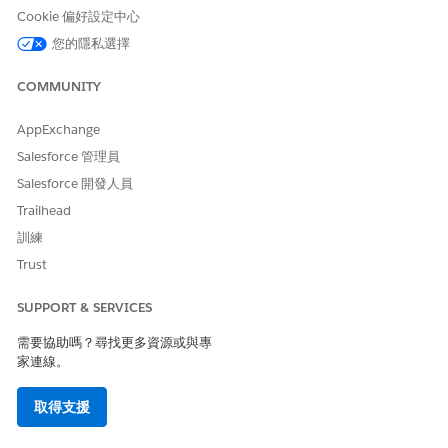
工作人員使用預先定義的可用性狀態,在其「代理 IT 服務台」應用
Cookie 偏好設定中心
程式中的 Omnichannel 公用程式列上線。例如,「可用 - 事件」狀
您的隱私選擇
態可讓工作人員特別可用於事件。Salesforce 會將這些可用性狀態
設定為事件的引導式流程設定一部分。
COMMUNITY
可用 - 事件
休息
AppExchange
忙碌中
Salesforce 管理員
可用性組態
Salesforce 開發人員
Trailhead
可用性組態會決定服務代表可處理的工作量,以及其協助客戶時的
Omnichannel 行為。您可以針對支援不同管道的不同服務代表群
訓練
組,使用預設組態或建立多個自訂組態。
Trust
當您使用引導式流程設定事件、問題和變更要求的 Omnichannel
SUPPORT & SERVICES
路由時,我們也會建立相關聯的可用性組態。您也可以進一步自訂。
請參閱
建立可用性組態。
需要協助嗎？尋找更多資源或與專
家連線。
服務管道
服務管道可讓您將幾乎任何 Salesforce 物件 (例如事件、問題或變
取得支援
更要求) 轉換為工作記錄。建立服務管道後,您可以將服務管道關聯
至指令,這會決定工作項目路由至支援代表的方式。當您使用引導式