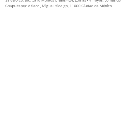
Salesforce, Inc. Calle Montes Urales 424, Lomas - Virreyes, Lomas de
Chapultepec V Secc., Miguel Hidalgo, 11000 Ciudad de México