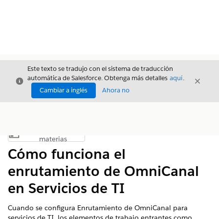
Este texto se tradujo con el sistema de traducción
automática de Salesforce. Obtenga más detalles
aquí
.
Cerrar
Cerrar
Cerrar
Cambiar a inglés
Ahora no
Índice de
Mostrar índice de materias
materias
Cómo funciona el
enrutamiento de OmniCanal
en Servicios de TI
Cuando se configura Enrutamiento de OmniCanal para
servicios de TI, los elementos de trabajo entrantes como