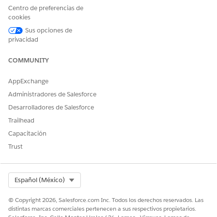
entregar Enrutamiento de OmniCanal. Cuando utiliza un
Centro de preferencias de
flujo guiado, creamos algunos de estos componentes
cookies
automáticamente para usted.
Sus opciones de
privacidad
COMMUNITY
¿RESOLVIÓ ESTE ARTÍCULO SU PROBLEMA?
¡Háganos saber cómo podemos mejorar!
AppExchange
Administradores de Salesforce
Sí
No
Desarrolladores de Salesforce
Trailhead
Capacitación
Trust
Select Org
Español (México)
© Copyright 2026, Salesforce.com Inc. Todos los derechos reservados. Las
distintas marcas comerciales pertenecen a sus respectivos propietarios.