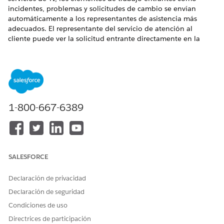
incidentes, problemas y solicitudes de cambio se envían
automáticamente a los representantes de asistencia más
adecuados. El representante del servicio de atención al
cliente puede ver la solicitud entrante directamente en la
aplicación Escritorio de servicio de TI de Agentic a través del
Inbox de OmniCanal y elegir aceptarla.
EDICIONES NECESARIAS
Disponible en: Lightning Experience
1-800-667-6389
Disponible en: Ediciones
Enterprise
,
Performance
y
Unlimited
con Agentforce IT Service.
Cómo se mueve un registro de incidente por el
enrutamiento de OmniCanal
SALESFORCE
Este es el aspecto del flujo de trabajo de alto nivel para el
enrutamiento omnicanal para un incidente.
Declaración de privacidad
Declaración de seguridad
Componentes clave del enrutamiento de OmniCanal para
servicios de TI
Condiciones de uso
Salesforce crea o utiliza varios componentes clave para
Directrices de participación