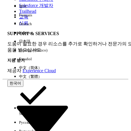
Salesforce 개발자
영어
경험
Trailhead
Français
교육
신뢰
Deutsch
Italiano
SUPPORT & SERVICES
모두 지우기
완료
日本語
도움이 필요한 경우 리소스를 추가로 확인하거나 전문가의 
움을 받으십시오.
Español (México)
Español
지원 받기
中文（简体）
제공자
Experience Cloud
中文（繁體）
한국어
Select Org
한국어
Русский
결과 없음