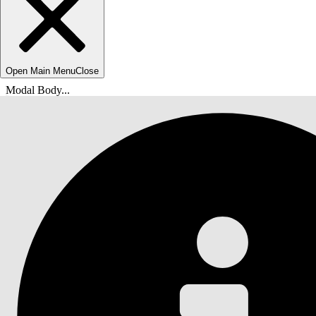
Open Main Menu
Close
Modal Body...
위치:
Salesforce 도움말
문서
Agentforce IT 서비스