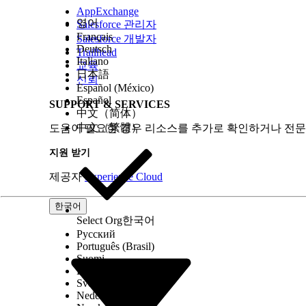
AppExchange
영어
Salesforce 관리자
Français
Salesforce 개발자
Deutsch
Trailhead
Italiano
교육
日本語
신뢰
Español (México)
Español
SUPPORT & SERVICES
中文（简体）
中文（繁體）
도움이 필요한 경우 리소스를 추가로 확인하거나 전문
지원 받기
제공자
Experience Cloud
한국어
Select Org
한국어
Русский
Português (Brasil)
Suomi
Dansk
Svenska
Nederlands