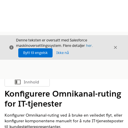
Denne teksten er oversatt med Salesforce
maskinoversettingssystem. Flere detaljer
her
.
Avslutt
Avslut
Avslutt
Bytt til engelsk
Ikke nå
Innhold
Vis innholdsfortegnelse
Konfigurere Omnikanal-ruting
for IT-tjenester
Konfigurer Omnikanal-ruting ved å bruke en veiledet flyt, eller
konfigurer komponentene manuelt for å rute IT-tjenesteposter
til kundestøtterepresentanter.