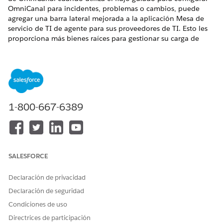
OmniCanal para incidentes, problemas o cambios, puede
agregar una barra lateral mejorada a la aplicación Mesa de
servicio de TI de agente para sus proveedores de TI. Esto les
proporciona más bienes raíces para gestionar su carga de
trabajo entrante.
EDICIONES NECESARIAS
Disponible en: Lightning Experience
1-800-667-6389
Disponible en: Ediciones
Enterprise
,
Performance
y
Unlimited
con Agentforce IT Service.
PERMISOS DE USUARIO NECESARIOS
Para configurar OmniCanal:
Personalizar aplicación
SALESFORCE
En Configuración, vaya al cuadro Búsqueda rápida,
Declaración de privacidad
introduzca
y, a continuación,
Gestor de aplicación
Declaración de seguridad
seleccione
Gestor de aplicación
.
Condiciones de uso
Busque la aplicación Mesa de servicio de TI de Agentic,
haga clic en la flecha desplegable junto al nombre de la
Directrices de participación