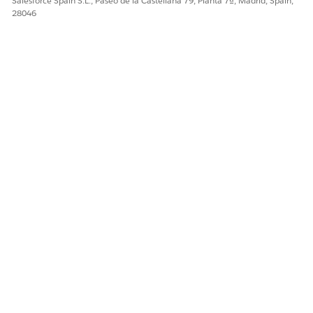
Salesforce Spain S.L., Paseo de la Castellana 79, Planta 7ª, Madrid, Spain,
28046