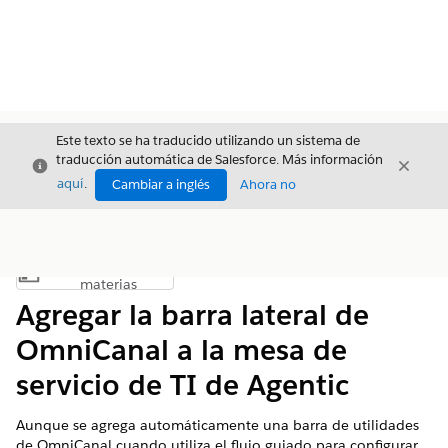
Este texto se ha traducido utilizando un sistema de
traducción automática de Salesforce. Más información
Cerrar
Cerrar
Cerrar
aquí
.
Cambiar a inglés
Ahora no
Índice de
Mostrar índice de materias
materias
Agregar la barra lateral de
OmniCanal a la mesa de
servicio de TI de Agentic
Aunque se agrega automáticamente una barra de utilidades
de OmniCanal cuando utiliza el flujo guiado para configurar