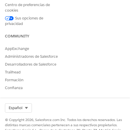
aplicación y seleccione
Modificar
.
Centro de preferencias de
En el Generador de aplicaciones Lightning, vaya a
cookies
Opciones de aplicación
.
Sus opciones de
Seleccione
Utilizar barra lateral
de OmniCanal.
privacidad
Guarde sus cambios.
COMMUNITY
AppExchange
¿RESOLVIÓ ESTE ARTÍCULO SU PROBLEMA?
Administradores de Salesforce
¡Háganos saber cómo podemos mejorar!
Desarrolladores de Salesforce
Sí
No
Trailhead
Formación
Confianza
Select Org
Español
© Copyright 2026, Salesforce.com Inc. Todos los derechos reservados. Las
distintas marcas comerciales pertenecen a sus respectivos propietarios.