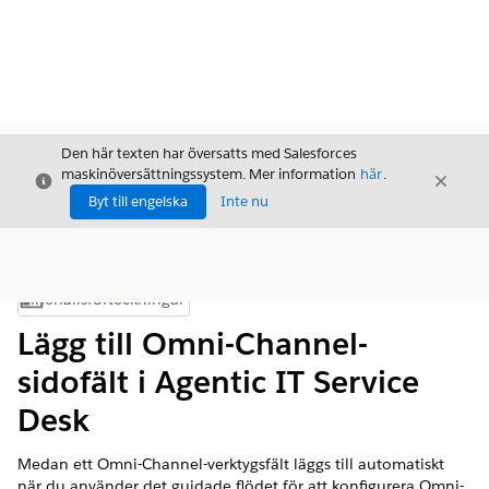
Den här texten har översatts med Salesforces
maskinöversättningssystem. Mer information
här
.
Stäng
Stäng
Stäng
Byt till engelska
Inte nu
Innehållsförteckningar
Visa innehållsförteckning
Lägg till Omni-Channel-
sidofält i Agentic IT Service
Desk
Medan ett Omni-Channel-verktygsfält läggs till automatiskt
när du använder det guidade flödet för att konfigurera Omni-