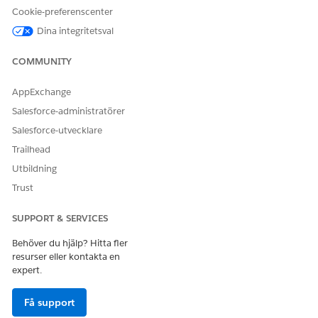
Välj
Använd Omni-Channel-sidofält
.
Cookie-preferenscenter
Spara dina ändringar.
Dina integritetsval
COMMUNITY
LÖSTE DENNA ARTIKEL DITT PROBLEM?
AppExchange
Berätta för oss vad vi kan förbättra!
Salesforce-administratörer
Ja
Nej
Salesforce-utvecklare
Trailhead
Utbildning
Trust
SUPPORT & SERVICES
Behöver du hjälp? Hitta fler
resurser eller kontakta en
expert.
Få support