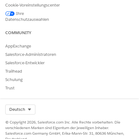
Cookie-Voreinstellungscenter
Agentforce IT Services: Quick Look
Ihre
(Serviceintelligenz: Schnelleinstieg)
Datenschutzauswahlen
Grundlagen des Agentforce IT-Service
COMMUNITY
AppExchange
Salesforce-Administratoren
Im Zeitalter der AI-Agenten sprechen wir nun von
HINWEIS
Salesforce-Entwickler
Menschen, die Agentforce IT Service als
Trailhead
"Servicemitarbeiter" oder "Abwickler" und nicht als
Schulung
"Agenten" verwenden. Es wird gerade an der Aktualisierung
dieser Bezeichnung gearbeitet, es kann jedoch sein, dass
Trust
Sie die bisherige Verwendung von "Agent" noch an einigen
Stellen sehen, bevor sie ersetzt wird, unter anderem in der
Anwendung selbst.
Select Org
Deutsch
© Copyright 2026, Salesforce.com Inc. Alle Rechte vorbehalten. Die
verschiedenen Marken sind Eigentum der jeweiligen Inhaber.
Salesforce.com Germany GmbH, Erika-Mann-Str. 31, 80636 München,
Deutschland