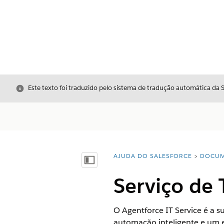
Fechar
Este texto foi traduzido pelo sistema de tradução automática da 
AJUDA DO SALESFORCE
DOCUM
Você está aqui:
Mostrar índice
Serviço de 
O Agentforce IT Service é a 
automação inteligente e um e