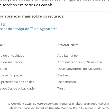
 serviços em todos os canais.
ara aprender mais sobre os recursos:
 TI?
dor de serviço de TI do Agentforce
os para ver esse recurso em ação.
RCE
COMMUNITY
ice
incidente
o de privacidade
AppExchange
 problemas
 Mudanças
ão de segurança
Administradores do Salesforce
versão
e uso
Desenvolvedores do Salesforce
dimento para funcionários de TI
i-Channel para serviços de TI
s de participação
Trailhead
o para registros de TI
 preferência de cookies
Treinamento
iços de TI
erviços de TI
s opções de privacidade
Trust
criar e testar suas habilidades.
© Copyright 2026, Salesforce.com Inc. Todos os direitos reservados. Várias m
Salesforce Brasil, Av. Jornalista Roberto Marinho, 85 - 14º andar - Cidade M
entforce: Análise rápida