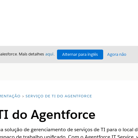
Salesforce. Mais detalhes
aqui
.
Alternar para inglês
Agora não
ENTAÇÃO
SERVIÇO DE TI DO AGENTFORCE
TI do Agentforce
sua solução de gerenciamento de serviços de TI para o loca
spaço de trabalho unificado. Com o Agentforce IT Service,