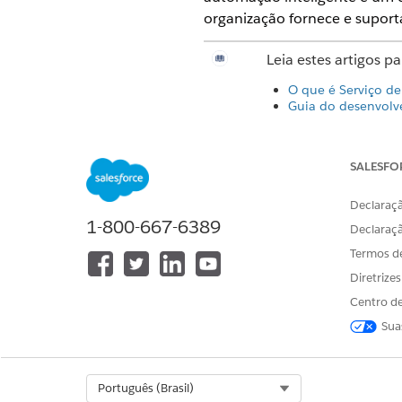
organização fornece e suporta
Leia estes artigos p
O que é Serviço de
Guia do desenvolve
Assista a estes víde
SALESFO
Agentforce IT Serv
Gerenciamento de 
Declaraçã
Gerenciamento de
1-800-667-6389
Gerenciamento de
Declaraç
Gerenciamento de 
Termos d
Portal de autoaten
Roteamento do Omn
Diretrize
Regras de atribuiçã
Centro de
Calendário de serv
Notificações para s
Sua
Use o Trailhead para 
Select Org
Português (Brasil)
Serviço de TI da
Ag