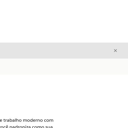
Fecha
Fechar
l de trabalho moderno com
 você padroniza como sua