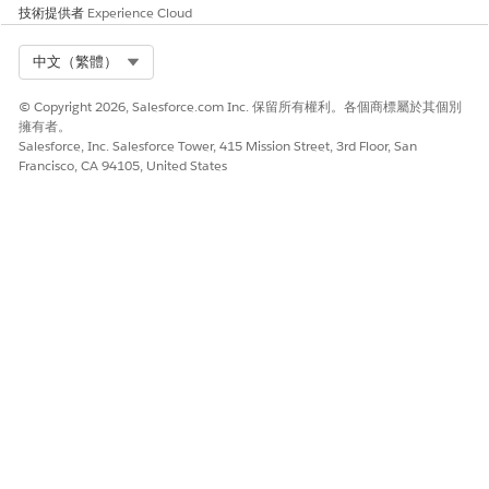
技術提供者
Experience Cloud
Select Org
中文（繁體）
© Copyright 2026, Salesforce.com Inc. 保留所有權利。各個商標屬於其個別
擁有者。
Salesforce, Inc. Salesforce Tower, 415 Mission Street, 3rd Floor, San
Francisco, CA 94105, United States