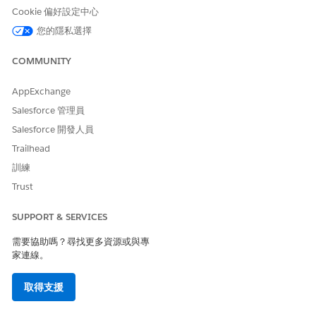
Cookie 偏好設定中心
您的隱私選擇
為了在 AI 工作人員的時代保持清楚,我們現在指的是使用
備註
Agentforce IT 服務作為「服務代表」或「履行者」,而非「工作
COMMUNITY
人員」的人。我們希望我們能隨時隨地 Snap 來更新此語言,但在
我們取代「代理程式」之前,您可能會在一些地方看到「代理程
AppExchange
式」的原始使用,包括應用程式本身。
Salesforce 管理員
Salesforce 開發人員
Trailhead
訓練
此文章是否解決您的問題？
Trust
請讓我們知道，以便我們改進！
SUPPORT & SERVICES
是
否
需要協助嗎？尋找更多資源或與專
家連線。
取得支援