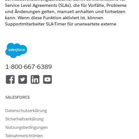
Service Level Agreements (SLAs), die für Vorfälle, Probleme
und Änderungen gelten, manuell anhalten und fortsetzen
kann. Wenn diese Funktion aktiviert ist, können
Supportmitarbeiter SLA-Timer für unerwartete externe
Abhängigkeiten oder Aktionen der Beteiligten vorübergehend
anhalten. Sie bietet auch Sichtbarkeit, indem Datum, Uhrzeit
und Dauer der Pause verfolgt werden.
ERFORDERLICHE EDITIONEN
1-800-667-6389
Verfügbarkeit: Lightning Experience
Verfügbarkeit:
Enterprise
,
Performance
und
Unlimited
Edition mit Agentforce IT Service.
SALESFORCE
ERFORDERLICHE BENUTZERBERECHTIGUNGEN
Bearbeiten von
Anwendung anpassen
Datenschutzerklärung
Anspruchseinstellungen:
Sicherheitserklärung
Geben Sie unter "Setup" unter "Schnellsuche" den Text
Nutzungsbedingungen
und wählen Sie dann unter "SLA-Verwaltung" die
SLA ein
Teilnahmerichtlinien