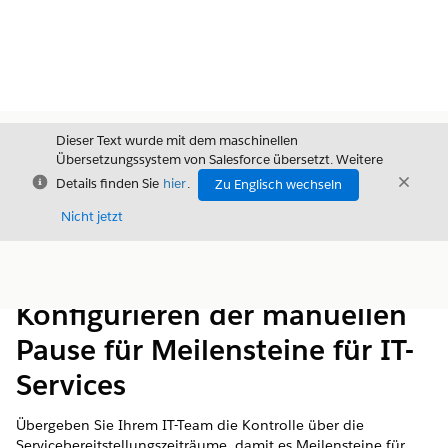
Dieser Text wurde mit dem maschinellen
Übersetzungssystem von Salesforce übersetzt. Weitere
Schließen
Schli
Details finden Sie
hier
.
Zu Englisch wechseln
Schließ
Nicht jetzt
Inhalt
Inhalt anzeigen
Konfigurieren der manuellen
Pause für Meilensteine für IT-
Services
Übergeben Sie Ihrem IT-Team die Kontrolle über die
Servicebereitstellungszeiträume, damit es Meilensteine für