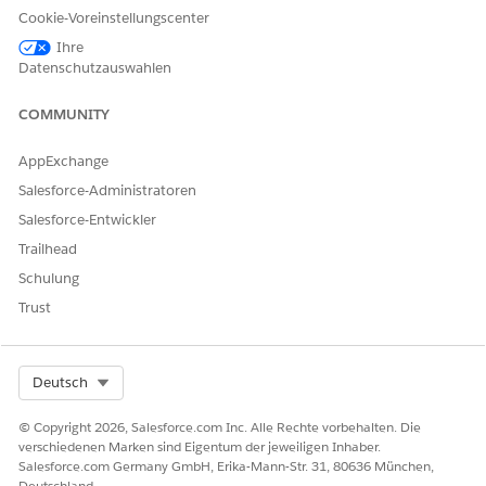
Option
Anspruchseinstellungen
aus.
Cookie-Voreinstellungscenter
Aktivieren Sie das Kontrollkästchen
Meilensteine manuell
Ihre
anhalten
.
Datenschutzauswahlen
Speichern Sie Ihre Änderungen.
COMMUNITY
AppExchange
KONNTEN SIE IHR PROBLEM MITHILFE DIESES ARTIKELS
LÖSEN?
Salesforce-Administratoren
Geben Sie uns Feedback, damit wir uns verbessern können.
Salesforce-Entwickler
Trailhead
Ja
Nein
Schulung
Trust
Select Org
Deutsch
© Copyright 2026, Salesforce.com Inc. Alle Rechte vorbehalten. Die
verschiedenen Marken sind Eigentum der jeweiligen Inhaber.
Salesforce.com Germany GmbH, Erika-Mann-Str. 31, 80636 München,
Deutschland