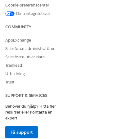
Cookie-preferenscenter
Dina integritetsval
LÖSTE DENNA ARTIKEL DITT PROBLEM?
Berätta för oss vad vi kan förbättra!
COMMUNITY
Ja
Nej
AppExchange
Salesforce-administratörer
Salesforce-utvecklare
Trailhead
Utbildning
Trust
SUPPORT & SERVICES
Behöver du hjälp? Hitta fler
resurser eller kontakta en
expert.
Få support