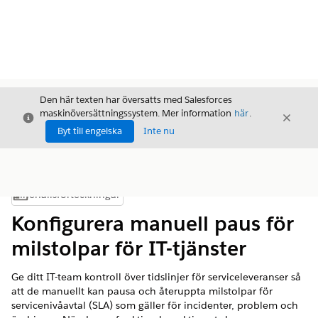
Den här texten har översatts med Salesforces
maskinöversättningssystem. Mer information
här
.
Stäng
Stäng
Stäng
Byt till engelska
Inte nu
Innehållsförteckningar
Visa innehållsförteckning
Konfigurera manuell paus för
milstolpar för IT-tjänster
Ge ditt IT-team kontroll över tidslinjer för serviceleveranser så
att de manuellt kan pausa och återuppta milstolpar för
servicenivåavtal (SLA) som gäller för incidenter, problem och