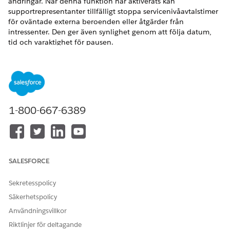
ändringar. När denna funktion har aktiverats kan
supportrepresentanter tillfälligt stoppa servicenivåavtalstimer
för oväntade externa beroenden eller åtgärder från
intressenter. Den ger även synlighet genom att följa datum,
tid och varaktighet för pausen.
VERSIONER SOM KRÄVS
Tillgängliga i: Lightning Experience
Tillgängliga i:
Enterprise
,
Performance
och
Unlimited
1-800-667-6389
Editions med Agentforce IT Service.
ANVÄNDARBEHÖRIGHETER SOM KRÄVS
Redigera
Anpassa applikation
SALESFORCE
rättighetsinställningar:
I Inställningar, i Snabbsökning, skriv
och välj sedan
SLA
Sekretesspolicy
Rättighetsinställningar
under SLA-hantering.
Säkerhetspolicy
Markera kryssrutan
Pausa milstolpar manuellt
.
Användningsvillkor
Spara dina ändringar.
Riktlinjer för deltagande