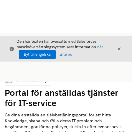
Den här texten har översatts med Salesforces
maskinöversättningssystem. Mer information
här
.
Stäng
Stäng
Stäng
Byt till engelska
Inte nu
Innehållsförteckningar
Visa innehållsförteckning
Portal för anställdas tjänster
för IT-service
Ge dina anställda en självbetjäningsportal för att hitta
Knowledge, skapa och följa deras IT-problem och -
begäranden, godkänna policyer, skicka in efterlevnadsbevis