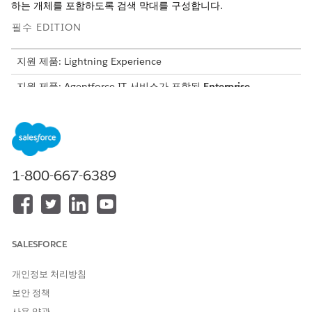
하는 개체를 포함하도록 검색 막대를 구성합니다.
필수 EDITION
지원 제품: Lightning Experience
지원 제품: Agentforce IT 서비스가 포함된
Enterprise
,
Performance
및
Unlimited
Edition.
필요한 사용자 권한
Experience Cloud 사이트 사
익스피리언스 생성 및 설정
용자 정의 또는 게시:
AND 설정 및 구성 보기
1-800-667-6389
AND 사이트 멤버
OR
설정 및 구성 보기 AND 사
이트의 구성원 AND 적절한
SALESFORCE
역할 기반 사이트 액세스
권한
보유
개인정보 처리방침
보안 정책
설정에서 빠른 찾기 상자에
를 입력한 다음, 디지털 익스
사이트
피리언스 아래에서
모든 사이트
를 선택합니다.
사용 약관