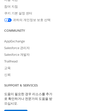
사이트를 찾고
빌더
옵션을 클릭합니다.
참여 지침
페이지에서
전역 검색 상자
구성 요소를 클릭합니다.
쿠키 기본 설정 센터
자동 완성 결과의 개체 아래에서 자동 완성 결과에 원하는 개체
귀하의 개인정보 보호 선택
를 추가합니다.
Knowledge
및
사고
는 즉시 제공됩니다. 사례 및 서비스 카탈로
COMMUNITY
그 요청과 같이 직원과 관련된 다른 개체를 추가할 수 있습니다.
새 객체를 추가하려면
추가
를 클릭합니다.
AppExchange
개체 유형을 변경하려면
계정 브랜드
를 클릭합니다.
Salesforce 관리자
개체
선택 목록에서 원하는 개체를 선택합니다.
변경 사항을 저장합니다.
Salesforce 개발자
Trailhead
변경 사항을 검토하려면
미리 보기
를 클릭합니다.
모든 사용자에게 변경 사항을 적용하려면
게시
를 클릭합니다.
교육
신뢰
SUPPORT & SERVICES
이 기사를 통해 문제를 해결했습니까?
도움이 필요한 경우 리소스를 추가
개선을 위한 의견을 보내주세요.
로 확인하거나 전문가의 도움을 받
으십시오.
예
아니요