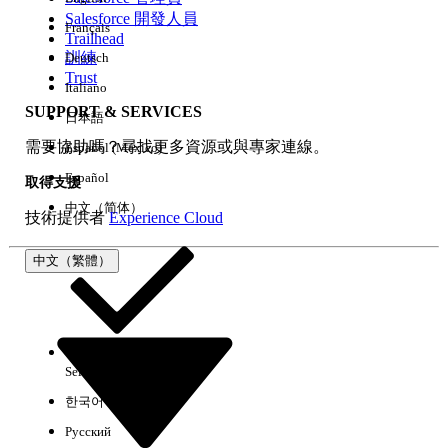
Salesforce 開發人員
Français
經驗
Trailhead
訓練
Deutsch
Trust
Italiano
SUPPORT & SERVICES
日本語
全部清除
完成
需要協助嗎？尋找更多資源或與專家連線。
Español (México)
Español
取得支援
中文（简体）
技術提供者
Experience Cloud
中文（繁體）
Select Org
中文（繁體）
한국어
Русский
沒有結果