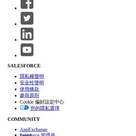
篩選器 (0)
選取篩選
新增
產品區域
SALESFORCE
功能影響
隱私權聲明
安全性聲明
使用條款
參與原則
Cookie 偏好設定中心
版本
您的隱私選擇
COMMUNITY
AppExchange
Salesforce 管理員
English