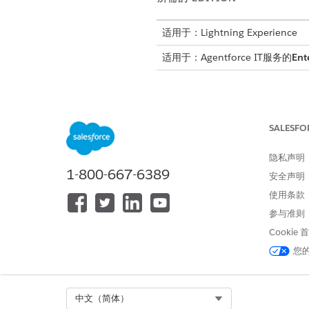
适用于：Lightning Experience
适用于：Agentforce IT服务的
Ent
使用统一员工许可证创建用户
SALESFO
我们建议所有入口网站
备注
将
Customer Commun
隐私声明
1-800-667-6389
安全声明
按照
设置 IT 服务
员工中的步骤，使
使用条款
使用 Customer Community
参与准则
Cookie
所需的 EDITION
您
Select Org
中文（简体）
创建用户简档：