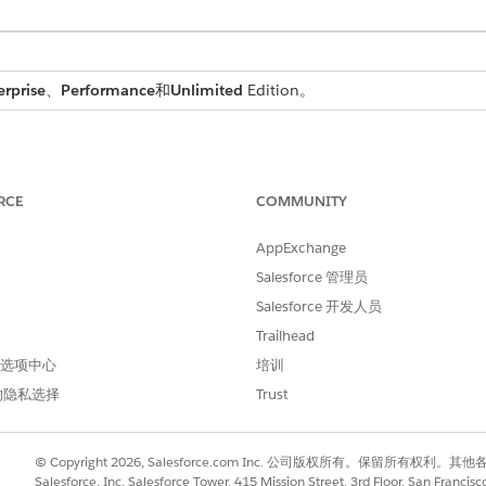
erprise
、
Performance
和
Unlimited
Edition。
RCE
COMMUNITY
用户使用统一员工许可证，而不论站点使用哪个模板。要移动现有 Customer 
ity Plus 用户迁移
到统一员工许可证。
AppExchange
Salesforce 管理员
用统一员工许可证创建员工用户，并将其添加为入口网站的成员。
Salesforce 开发人员
 Plus 许可证创建用户
Trailhead
 首选项中心
培训
的隐私选择
Trust
所需用户权限
© Copyright 2026, Salesforce.com Inc. 公司版权所有。保留所
管理外部用户
Salesforce, Inc. Salesforce Tower, 415 Mission Street, 3rd Floor, San Francis