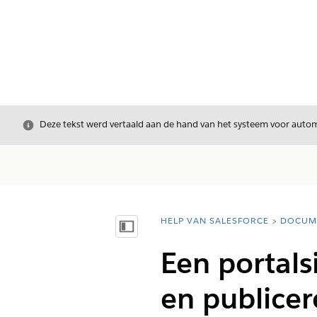
Sluiten
Deze tekst werd vertaald aan de hand van het systeem voor automa
HELP VAN SALESFORCE
DOCUM
U bent hier:
Inhoudsopgave weergeven
Een portal
en publice