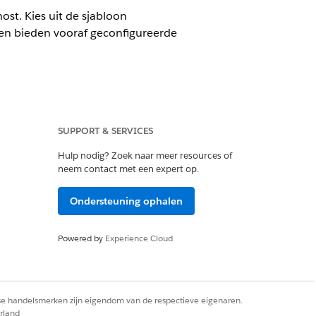
st. Kies uit de sjabloon
nen bieden vooraf geconfigureerde
SUPPORT & SERVICES
Hulp nodig? Zoek naar meer resources of
neem contact met een expert op.
en
Ondersteuning ophalen
 de wizard voor het maken van de site
Powered by
Experience Cloud
rse handelsmerken zijn eigendom van de respectieve eigenaren.
rland
ieuwe portalsites.