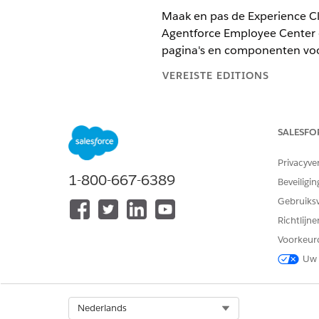
Maak en pas de Experience Cl
Agentforce Employee Center o
pagina's en componenten voor 
VEREISTE EDITIONS
Beschikbaar in: Lightning Exper
SALESFO
Beschikbaar in:
Enterprise
,
Perf
Privacyve
1-800-667-6389
Beveiligin
Een Omgevingssamensteller-sit
Gebruiks
Richtlijn
Maak een Experience Cloud-s
u daarom vraagt.
Voorkeur
Gebruik voor IT Service e
Uw 
Agentforce Employee Cen
Agentisch centrum
Select Org
Nederlands
U wordt aangeraden om d