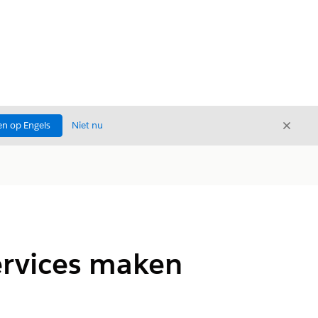
Sluite
n op Engels
Niet nu
Sluiten
ervices maken