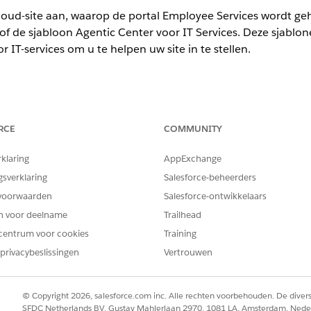
oud-site aan, waarop de portal Employee Services wordt geho
f de sjabloon Agentic Center voor IT Services. Deze sjablo
IT-services om u te helpen uw site in te stellen.
ience
RCE
COMMUNITY
ormance
en
Unlimited
Edition met Agentforce IT Service.
rklaring
AppExchange
VEREISTE GEBRUIKERSMACHTIGINGEN
gsverklaring
Salesforce-beheerders
e maken en aanpassen:
Ervaringen maken en instell
voorwaarden
Salesforce-ontwikkelaars
en voor deelname
Trailhead
ite
voor uw Employee Services-portal en kies een sjabloon wanneer
centrum voor cookies
Training
en van de twee Experience Cloud-sjablonen:
privacybeslissingen
Vertrouwen
ter
© Copyright 2026, salesforce.com inc. Alle rechten voorbehouden. De dive
SFDC Netherlands BV, Gustav Mahlerlaan 2970, 1081 LA, Amsterdam, Nede
e sjabloon
Agentforce Employee Center
te gebruiken voor n