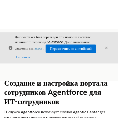
Данный текст был переведен при помощи системы
машинного перевода Salesforce. Дополнительные
Закрыть
Закры
сведения см.
здесь
.
Переключить на английский
Закрыт
Не сейчас
Содержание
Показать содержание
Создание и настройка портала
сотрудников Agentforce для
ИТ-сотрудников
IT-служба Agentforce использует шаблон Agentic Center для
пакетирования страниц и компонентов для сайта портала