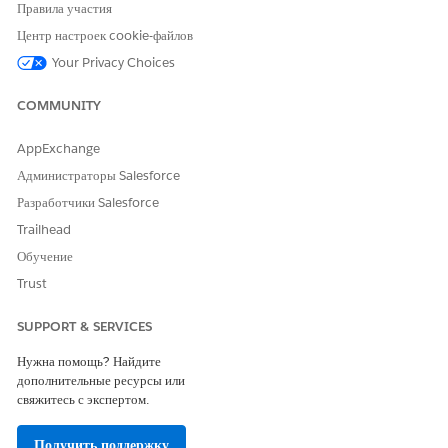
плиток
».
Правила участия
Чтобы предоставить сотрудникам доступ к поддержке чата,
Центр настроек cookie-файлов
настройте компонент встроенной службы сообщений для сайта
.
Your Privacy Choices
Опубликуйте свой сайт.
COMMUNITY
AppExchange
ЭТА СТАТЬЯ РЕШИЛА ВАШУ ПРОБЛЕМУ?
Администраторы Salesforce
Оставьте свой отзыв, чтобы мы могли стать лучше!
Разработчики Salesforce
Да
Нет
Trailhead
Обучение
Trust
SUPPORT & SERVICES
Нужна помощь? Найдите
дополнительные ресурсы или
свяжитесь с экспертом.
Получить поддержку