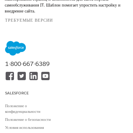
самообслуживания IT. Шаблон помогает упростить настройку и
внедрение сайта.
ТРЕБУЕМЫЕ ВЕРСИИ
Доступно в версиях: Lightning Experience
Доступно в версиях:
Enterprise
,
Performance
и
Unlimited
Edition с Agentforce IT Service.
1-800-667-6389
ТРЕБУЕМЫЕ ПОЛНОМОЧИЯ ПОЛЬЗОВАТЕЛЯ
Для создания и настройки
Создание и настройка
сайта конструктора
взаимодействий
взаимодействий:
SALESFORCE
Чтобы создать сайт портала самообслуживания IT,
создайте сайт
Experience Cloud
и выберите шаблон Agentic Center.
Положение о
Используйте конструктор взаимодействий для создания и
конфиденциальности
настройки сайта
.
Положение о безопасности
Чтобы улучшить работу сотрудников, добавьте каталог услуг в
Условия использования
меню навигации. См.
«Настройка компонента навигационных