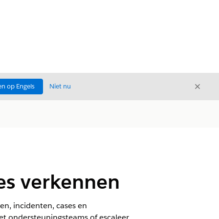
Sluite
n op Engels
Niet nu
Sluiten
es verkennen
n, incidenten, cases en
met ondersteuningsteams of escaleer