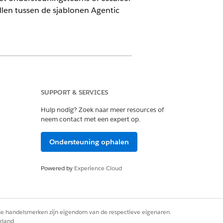
len tussen de sjablonen Agentic
SUPPORT & SERVICES
Hulp nodig? Zoek naar meer resources of
neem contact met een expert op.
nnisgevingen en uw profiel
nowledge artikelen en uw
Ondersteuning ophalen
Powered by
Experience Cloud
oor de hele site ook weergegeven
IT Compliance gebruikt, hebt u ook
rse handelsmerken zijn eigendom van de respectieve eigenaren.
rland