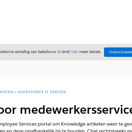
tische vertaling van Salesforce. U vindt
hier
meer details.
Overschakele
ENTEN
AGENTFORCE IT SERVICE
voor medewerkersservic
ployee Services-portal om Knowledge artikelen weer te geve
ten en deze onafhankelijk bij te houden. Chat rechtstreeks 