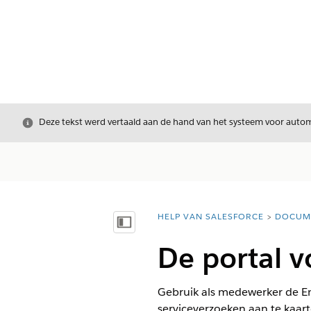
Sluiten
Deze tekst werd vertaald aan de hand van het systeem voor automa
HELP VAN SALESFORCE
DOCUM
U bent hier:
Inhoudsopgave weergeven
De portal 
Gebruik als medewerker de Em
serviceverzoeken aan te kaar