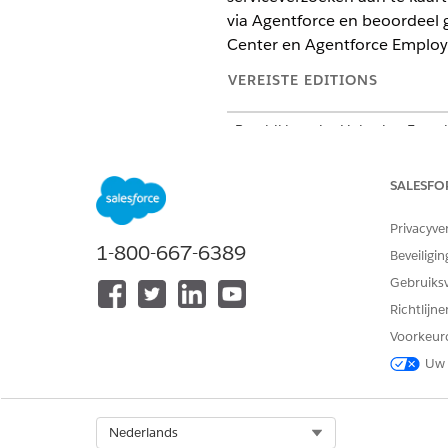
via Agentforce en beoordeel 
Center en Agentforce Employ
VEREISTE EDITIONS
Beschikbaar in: Lightning Exper
Beschikbaar in:
Enterprise
,
Perf
SALESFO
Hoofdpagina
Privacyve
1-800-667-6389
Beveiligin
De hoofdpagina is uw uitgang
weergeven en snel belangrijke
Gebruiks
goedkeuringen.
Richtlijn
Voorkeur
In de Agentforce Employee C
Uw 
op de hoofdpagina, zodat u er
toegang tot de Policy Hub en
Select Org
Nederlands
Servicecatalogus