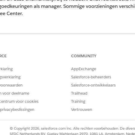
goedkeuringen als manager. Sommige voorzieningen verschil
ee Center.
ience
ormance
en
Unlimited
Edition met Agentforce IT Service.
RCE
COMMUNITY
rklaring
AppExchange
gsverklaring
Salesforce-beheerders
spunt. Vanaf de hoofdpagina kunt u zoeken naar inhoud, ke
 pagina's bereiken, zoals uw tickets, de Servicecatalogus, K
voorwaarden
Salesforce-ontwikkelaars
en voor deelname
Trailhead
centrum voor cookies
Training
enter-sjabloon worden uw open tickets en aankondigingen v
privacybeslissingen
Vertrouwen
 niet naar hoeft te navigeren om ze te zien. Als uw bedrijf 
 Evidence Hub vanaf de hoofdpagina.
© Copyright 2026, salesforce.com inc. Alle rechten voorbehouden. De dive
SFDC Netherlands BV, Gustav Mahlerlaan 2970, 1081 LA, Amsterdam, Nede