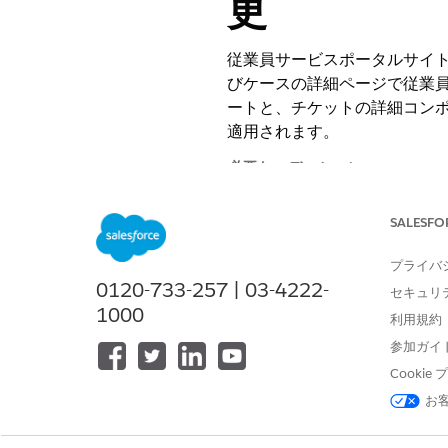
更
従業員サービスポータルサイ
びケースの詳細ページで従業員に
ートと、チケットの詳細コンポ
適用されます。
必要なエディション
使用可能なインターフェース: Lightni
SALESFO
使用可能なエディション: Agentforc
プライバ
0120-733-257 | 03-4222-
セキュリ
1000
利用規約
ページレイアウトを作成および編
参加ガイ
て、項目レベルセキュリティを設
Cooki
お