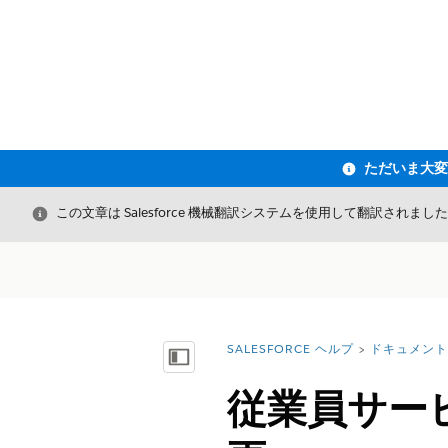
閉じる
この文章は Salesforce 機械翻訳システムを使用して翻訳されまし
SALESFORCE ヘルプ
ドキュメント
詳細情報:
目次を表示
従業員サー