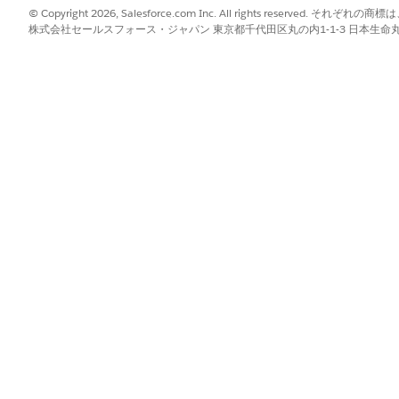
をカスタマイズする
「エクスペリエンスの作成と
© Copyright 2026, Salesforce.com Inc. All rights reserve
株式会社セールスフォース・ジャパン 東京都千代田区丸の内1-1-3 日本生命丸の内ガ
イズする前に、従業員サービスポータルサイトにアクセスする
ユーザーの作成
」を参照してください。
プレートでは、割り当てられたページレイアウトが自動的にポータルで使用され
は、従業員のプロファイルとレコードタイプに基づいてレイアウト
効にすると、そのアクションや関連リストは表示されません。
ジャー]
を見つけて選択します。
択します。
す。
して既存のインシデントレイアウトをコピーし、
Portal Incident L
レイアウトを編集します。
は、新しいページレイアウトからこれらの項目を削除することをお勧め
のタスクを実行できないようにするには、これらのボタンを削除します。