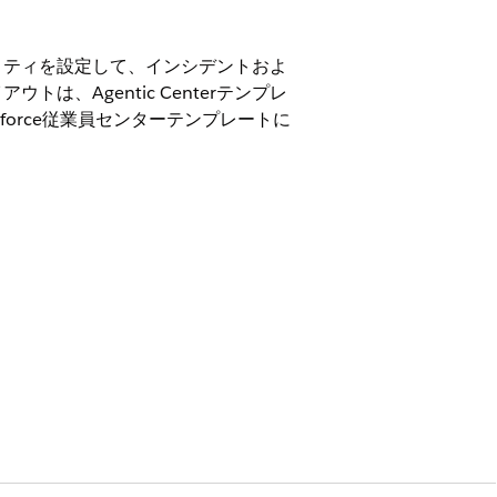
リティを設定して、インシデントおよ
、Agentic Centerテンプレ
orce従業員センターテンプレートに
on、および
Unlimited
Edition。
タマイズ」
トの管理」