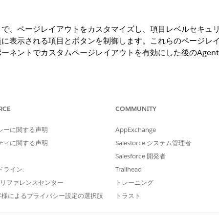
トで、ページレイアウトをカスタマイズし、項目レベルセキュ
表示される項目とボタンを制御します。これらのページレイアウトは
ーネントでカスタムページレイアウトを有効にした後のAgentf
ng Experience
RCE
COMMUNITY
e IT Service が付属する
Enterprise
Edition、
Performance
Editi
シーに関する声明
AppExchange
ティに関する声明
Salesforce システム管理者
必要なユーザー権限
Salesforce 開発者
集し、ページレイアウトを割り当て
「アプリケーションのカス
ドライン:
Trailhead
定する
e プリファレンスセンター
トレーニング
および
客様によるプライバシー設定の選択肢
トラスト
「プロファイルと権限セッ