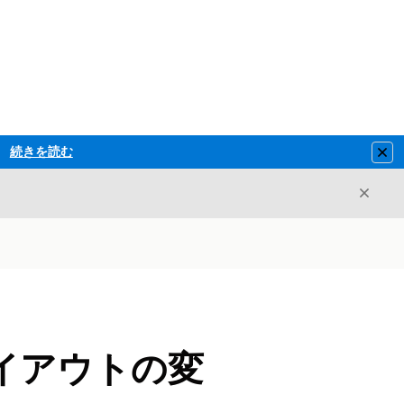
続きを読む
Clo
閉じ
閉じる
イアウトの変