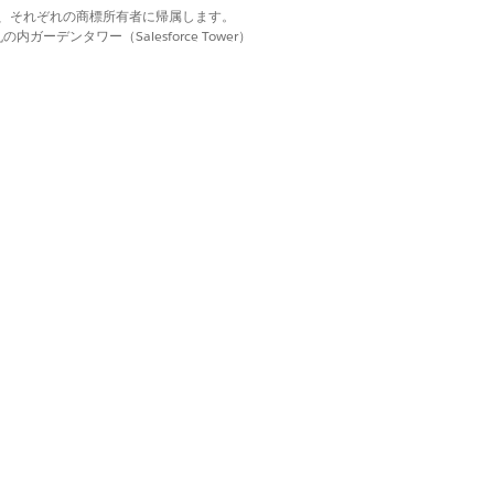
設定」
d. それぞれの商標は、それぞれの商標所有者に帰属します。
ーデンタワー（Salesforce Tower）
従業員ユーザーを作成します。「従業
ます。Agentforce Employee
の項目のみがポータルに表示され、カ
などの名前を入力します。
ayout
します。