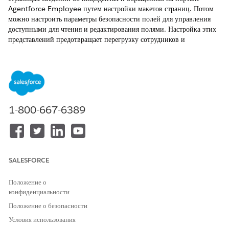
Agentforce Employee путем настройки макетов страниц. Потом
можно настроить параметры безопасности полей для управления
доступными для чтения и редактирования полями. Настройка этих
представлений предотвращает перегрузку сотрудников и
обеспечивает им доступ только к сведениям, связанным с их
задачами.
ТРЕБУЕМЫЕ ВЕРСИИ
Доступно в версиях: Lightning Experience
1-800-667-6389
Доступно в версиях:
Enterprise
,
Performance
и
Unlimited
Edition с Agentforce IT Service.
ТРЕБУЕМЫЕ ПОЛНОМОЧИЯ ПОЛЬЗОВАТЕЛЯ
SALESFORCE
Для создания и
Настройка приложения
редактирования макетов
Положение о
И
страниц назначьте макеты
конфиденциальности
страниц и настройте
Управление профилями и
Положение о безопасности
параметры безопасности поля:
наборами полномочий
Условия использования