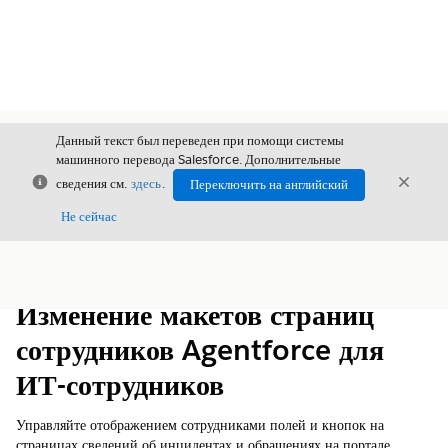
Данный текст был переведен при помощи системы
машинного перевода Salesforce. Дополнительные
Закрыть
Закры
сведения см.
здесь
.
Переключить на английский
Закрыт
Не сейчас
Содержание
Показать содержание
Изменение макетов страниц
сотрудников Agentforce для
ИТ-сотрудников
Управляйте отображением сотрудниками полей и кнопок на
страницах сведений об инцидентах и обращениях на портале