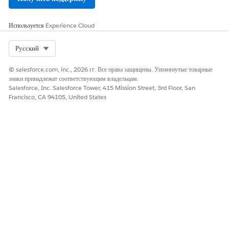
Смежник
Повысить к крупному инциденту
Используется
Experience Cloud
переназначить
Назначение посредством Einstein
Select Org
Русский
Поля: Удалите эти поля из раздела сведений об инциденте.
Эти поля используются в основном для управления ИТ и
© salesforce.com, inc., 2026 гг. Все права защищены. Упомянутые товарные
составления отчетов.
знаки принадлежат соответствующим владельцам.
Salesforce, Inc. Salesforce Tower, 415 Mission Street, 3rd Floor, San
Часы работы
Francisco, CA 94105, United States
Дата и время обнаружения
Дата окончания времени
Право
Время окончания процесса права
Время начала процесса права
Инцидент приостановлен
Дата приостановки инцидента
Последнее изменение сделано
Дата последнего изменения
Статус контрольной точки
Родительский инцидент
Причина переопределения приоритета
Метод уведомления