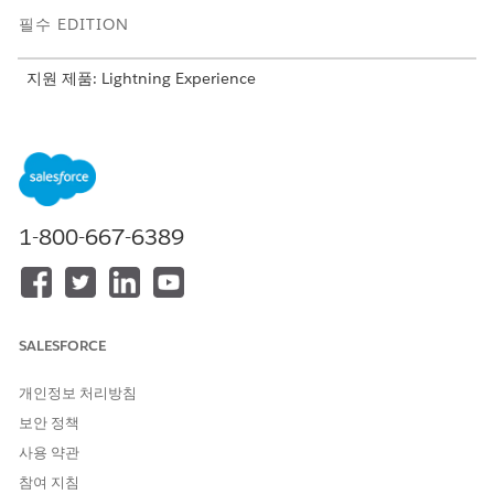
필수 EDITION
지원 제품: Lightning Experience
지원 제품: Agentforce IT 서비스가 포함된
Enterprise
,
Performance
및
Unlimited
Edition.
관리자 승인을 위해 관리자 식별 하위 플로 및 사례 요청 승인 레코
드 트리거형 승인 오케스트레이션을 만듭니다. 자세한 구성 및 설정
단계는
Manager Approvals 설정
을 참조하십시오.
1-800-667-6389
이 기사를 통해 문제를 해결했습니까?
SALESFORCE
개선을 위한 의견을 보내주세요.
예
아니요
개인정보 처리방침
보안 정책
사용 약관
참여 지침