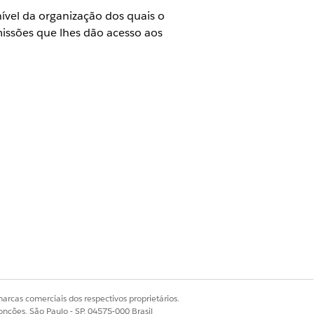
nível da organização dos quais o
missões que lhes dão acesso aos
iar o site do portal de Serviços do
opção
Permitir perfis externos padrão
 requer papéis para compartilhar
arcas comerciais dos respectivos proprietários.
onções, São Paulo - SP, 04575-000 Brasil