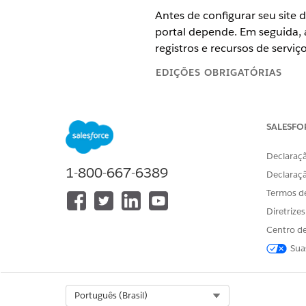
Antes de configurar seu site d
portal depende. Em seguida, 
registros e recursos de serviç
EDIÇÕES OBRIGATÓRIAS
Disponível em: Lightning Exper
SALESFO
Disponível em: Edições
Enterpri
Declaraçã
Pré-requisitos
1-800-667-6389
Declaraç
Termos d
Conclua essas tarefas de conf
funcionário. Elas se aplica
Diretrize
Centro de
Habilite Experiências digitais
Sua
para autorregistro, criação de
Habilite contas pessoais
para 
Configurar papéis
na sua orga
registros com grupos de usuár
Select Org
Português (Brasil)