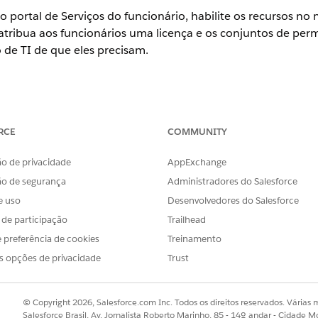
o portal de Serviços do funcionário, habilite os recursos no 
atribua aos funcionários uma licença e os conjuntos de per
o de TI de que eles precisam.
ience
RCE
COMMUNITY
se
,
Performance
e
Unlimited
com o Serviço de TI Agentforce.
o de privacidade
AppExchange
ão de segurança
Administradores do Salesforce
e uso
Desenvolvedores do Salesforce
iguração únicas em sua organização do Salesforce antes de cr
m independentemente do modelo usado.
s de participação
Trailhead
 preferência de cookies
Treinamento
e selecione um nome de domínio. Antes de salvar, confirme se a 
s opções de privacidade
Trust
 usuário e login
está habilitada.
armazenar funcionários individuais como registros.
nização do Salesforce. A maioria das licenças do Experience Cloud
© Copyright 2026, Salesforce.com Inc. Todos os direitos reservados. Várias m
ios.
Salesforce Brasil, Av. Jornalista Roberto Marinho, 85 - 14º andar - Cidade M