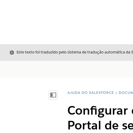
Fechar
Este texto foi traduzido pelo sistema de tradução automática da 
AJUDA DO SALESFORCE
DOCUM
Você está aqui:
Mostrar índice
Configurar 
Portal de s