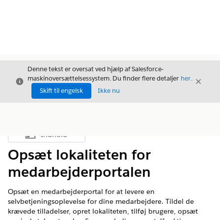
Denne tekst er oversat ved hjælp af Salesforce-
maskinoversættelsessystem. Du finder flere detaljer
her
.
Luk
Luk
Luk
Skift til engelsk
Ikke nu
Indhold
Vis indholdsfortegnelse
Opsæt lokaliteten for
medarbejderportalen
Opsæt en medarbejderportal for at levere en
selvbetjeningsoplevelse for dine medarbejdere. Tildel de
krævede tilladelser, opret lokaliteten, tilføj brugere, opsæt