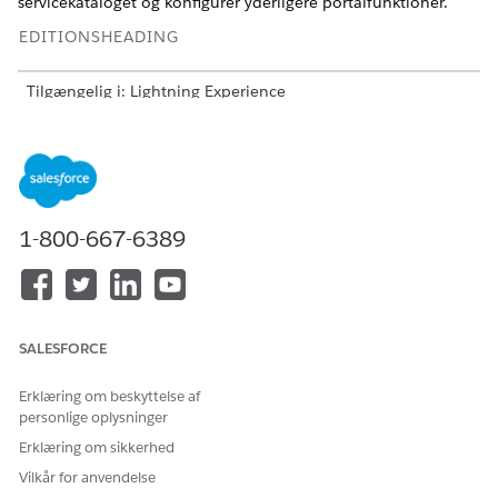
servicekataloget og konfigurer yderligere portalfunktioner.
EDITIONSHEADING
Tilgængelig i: Lightning Experience
Tilgængelig i:
Enterprise
,
Performance
og
Unlimited
Edition
med Agentforce IT Service.
Opsæt tilladelsessæt og adgang for medarbejderportalen
Før du opsætter din lokalitet for medarbejderportalen,
1-800-667-6389
skal du aktivere de funktioner på organisationsniveau,
som portalen afhænger af. Tildel derefter medarbejdere
en licens og de tilladelsessæt, der giver dem adgang til de
it-serviceregistreringer og -funktioner, de har brug for.
Opret og udgiv en medarbejderportallokalitet
SALESFORCE
Opbyg og tilpas den Experience Cloud-lokalitet, der er
vært for portalen Medarbejdertjenester. Vælg fra
Erklæring om beskyttelse af
personlige oplysninger
skabelonen Agentforce eller skabelonen Agentcenter for
it-tjenester. Disse skabeloner leverer prækonfigurerede
Erklæring om sikkerhed
sider og komponenter til it-tjenester til at hjælpe dig med
Vilkår for anvendelse
at opsætte din lokalitet.