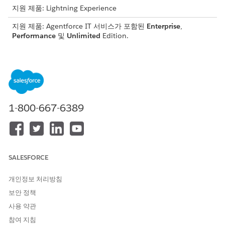
지원 제품: Lightning Experience
지원 제품: Agentforce IT 서비스가 포함된
Enterprise
,
Performance
및
Unlimited
Edition.
직원 서비스 포털에 대한 권한 집합 및 액세스 설정
직원 서비스 포털 사이트를 설정하기 전에 포털에 종속되는 조
직 수준 기능을 활성화합니다. 그런 다음, 직원에게 필요한 IT
서비스 레코드 및 기능에 액세스할 수 있는 권한 집합 및 라이센
스를 할당합니다.
1-800-667-6389
직원 서비스 포털 사이트 만들기 및 게시
직원 서비스 포털을 호스팅하는 Experience Cloud 사이트를
구축하고 사용자 정의합니다. Agentforce 직원 센터 템플릿 또
는 IT 서비스용 Agenttic Center 템플릿 중에서 선택합니다. 해
당 템플릿은 사이트 설정에 도움이 되는 IT 서비스용 사전 구성
SALESFORCE
된 페이지 및 구성 요소를 제공합니다.
개인정보 처리방침
직원 서비스 포털에 대한 직원 사용자 만들기
보안 정책
통합 직원 라이센스 또는 Customer Community Plus 라이센
스를 사용하여 직원 서비스 포털 사이트에 로그인하는 직원 사
사용 약관
용자를 만듭니다.
참여 지침