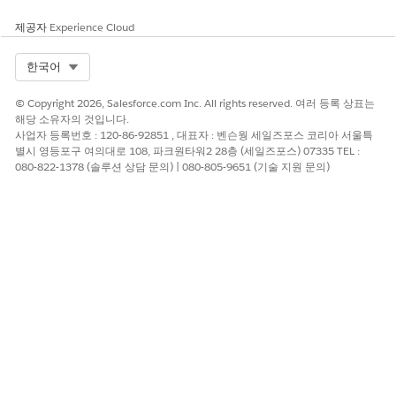
직원이 포털에서 직접 Agentforce 채팅할 수 있습니다. 이 통합
은 Agenttic Center 및 Agentforce 직원 센터 템플릿 모두에 적
제공자
Experience Cloud
용됩니다.
Select Org
한국어
Agentforce 직원 센터 포털 구성
정책 허브 및 증거 허브 타일을 추가하는 등 Agentforce 직원
© Copyright 2026, Salesforce.com Inc. All rights reserved. 여러 등록 상표는
센터 템플릿에 고유한 구성 작업을 완료합니다.
해당 소유자의 것입니다.
에이전트 센터 포털 구성
사업자 등록번호 : 120-86-92851 , 대표자 : 벤슨웡 세일즈포스 코리아 서울특
별시 영등포구 여의대로 108, 파크원타워2 28층 (세일즈포스) 07335 TEL :
전역 검색 구성 등 에이전트 센터 템플릿에 고유한 구성 과업을
080-822-1378 (솔루션 상담 문의) | 080-805-9651 (기술 지원 문의)
완료합니다.
이 기사를 통해 문제를 해결했습니까?
개선을 위한 의견을 보내주세요.
예
아니요