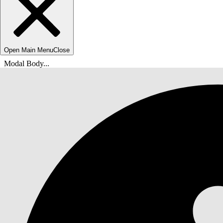
Open Main Menu
Close
Modal Body...
Вы находитесь здесь:
Справка Salesforce
Документы
IT-служба Agentforce