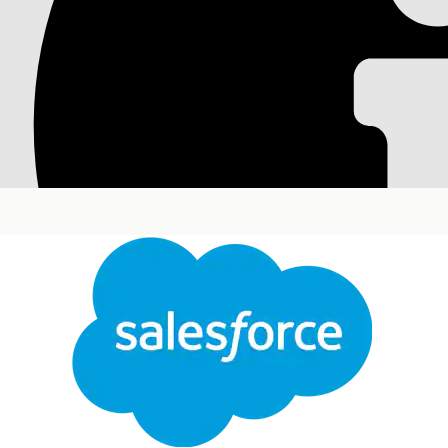
Настройка и настро
Agentforce для IT-с
Настройте портал Agentforce Employee для предост
цифровые взаимодействия, настройте организации-ли
запуска портала.
Требуемые версии
Доступно в версиях: Lightning Experience
Доступно в версиях:
Enterprise
,
Performance
и
Unl
Проверка наборов полномочий портала сотруднико
Пользователи получают доступ к порталу Agentforc
пользователям-сотрудникам.
Контрольный список для настройки сотрудников Ag
Настройте портал Agentforce Employee для своих сот
сотрудников, которым нужен доступ к порталу, и нас