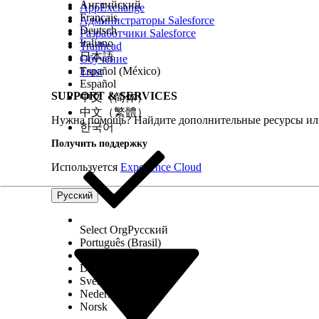
Английский
AppExchange
Français
Администраторы Salesforce
Deutsch
Разработчики Salesforce
ЭТА СТАТЬЯ РЕШИЛА ВАШУ ПРОБЛЕМУ?
Italiano
Trailhead
Оставьте свой отзыв, чтобы мы могли стать лучше!
日本語
Обучение
Español (México)
Trust
Español
SUPPORT & SERVICES
中文（简体）
中文（繁體）
Нужна помощь? Найдите дополнительные ресурсы или
한국어
Получить поддержку
Используется
Experience Cloud
Русский
Select Org
Русский
Português (Brasil)
Suomi
Dansk
Svenska
Nederlands
Norsk