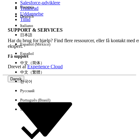
Salesforce-udviklere
Français
Trailhead
Experience
Uddannelse
Deutsch
Tillid
Italiano
SUPPORT & SERVICES
日本語
Har du brug for hjælp? Find flere ressourcer, eller få kontakt med e
Ryd alle
Udført
Español (México)
ekspert.
Español
Få support
中文（简体）
Drevet af
Experience Cloud
中文（繁體）
Dansk
한국어
Русский
Português (Brasil)
Suomi
Ingen resultater