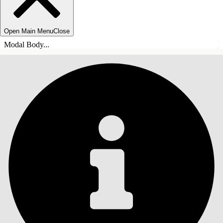
Open Main Menu
Close
Modal Body...
INDHOLD
Søg
Vis indholdsfortegnelse
Indhold