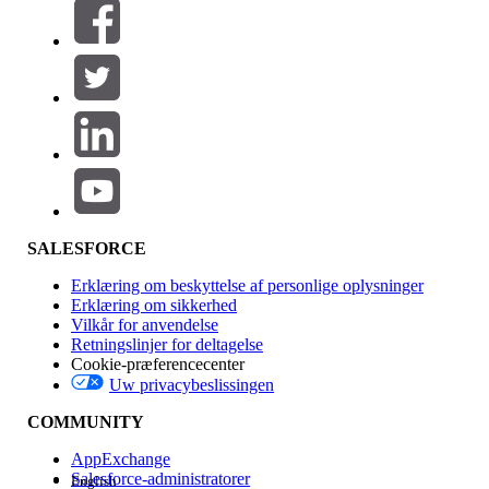
Filtre (0)
VÆLG FILTRE
Tilføj
Produktområde
Funktionspåvirkning
SALESFORCE
Erklæring om beskyttelse af personlige oplysninger
Erklæring om sikkerhed
Vilkår for anvendelse
Retningslinjer for deltagelse
Cookie-præferencecenter
Uw privacybeslissingen
Version
COMMUNITY
AppExchange
Salesforce-administratorer
English