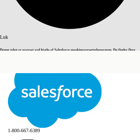
Søg
Luk
Denne tekst er oversat ved hjælp af Salesforce-maskinoversættelsessystem. Du finder flere
Skift til engelsk
Ikke nu
detaljer
her
.
Luk
Luk
1-800-667-6389