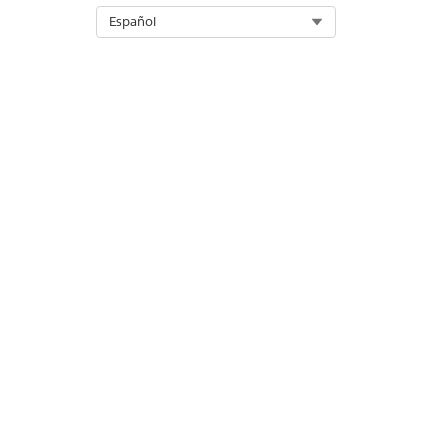
Select Org
Español