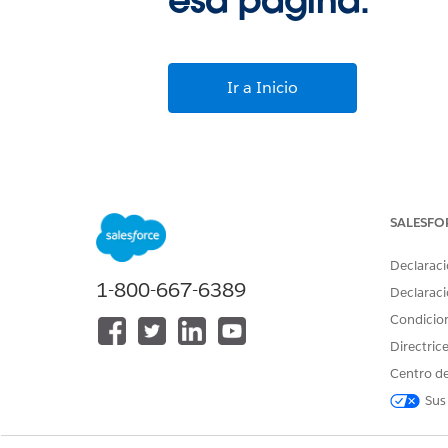
esa página.
Ir a Inicio
SALESFO
Declaraci
1-800-667-6389
Declaraci
Condicio
Directric
Centro de
Sus