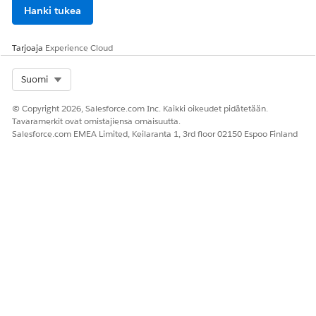
Hanki tukea
Tarjoaja
Experience Cloud
Select Org
Suomi
© Copyright 2026, Salesforce.com Inc. Kaikki oikeudet pidätetään.
Tavaramerkit ovat omistajiensa omaisuutta.
Salesforce.com EMEA Limited, Keilaranta 1, 3rd floor 02150 Espoo Finland