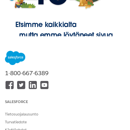
Etsimme kaikkialta
, mutta emme löytäneet sivua.
Palaa
aloitussivulle
1-800-667-6389
SALESFORCE
Tietosuojalausunto
Turvatiedote
Käyttöehdot