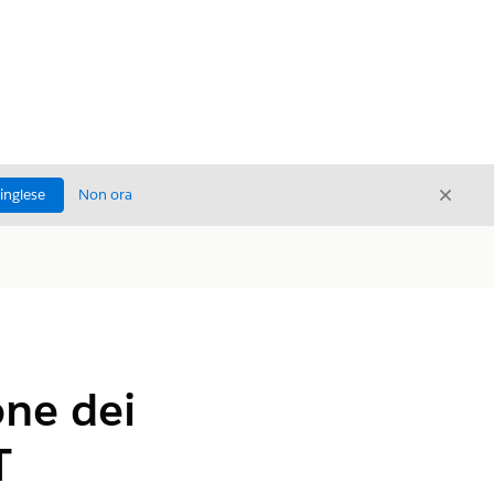
Chiud
'inglese
Non ora
Chiudi
one dei
T