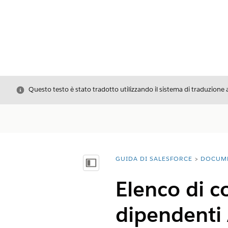
Chiudi
Questo testo è stato tradotto utilizzando il sistema di traduzione 
GUIDA DI SALESFORCE
DOCUM
Ti trovi qui:
Mostra sommario
Elenco di c
dipendenti 