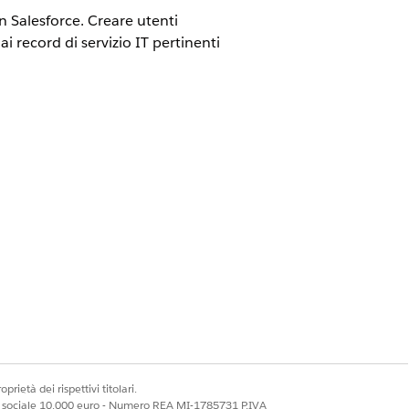
n Salesforce. Creare utenti
ai record di servizio IT pertinenti
ce.
 dipendenti.
zione di conseguenza.
tata l'opzione
Consenti profili esterni
prietà dei rispettivi titolari.
ale sociale 10.000 euro - Numero REA MI-1785731 P.IVA