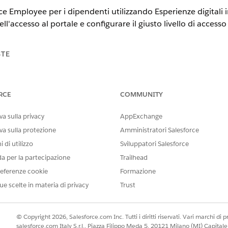
e Employee per i dipendenti utilizzando Esperienze digitali i
'accesso al portale e configurare il giusto livello di accesso 
STE
tning Experience
RCE
COMMUNITY
n,
Performance
Edition e
Unlimited
Edition con Agentforce IT Servi
a sulla privacy
AppExchange
enerali per configurare il portale Agentforce Employee per i
va sulla protezione
Amministratori Salesforce
 nella pagina Informazioni sulla società in Imposta.
 di utilizzo
Sviluppatori Salesforce
 licenza utente Customer Community Plus e pianificare l'implementa
selezionare un nome di dominio.
da per la partecipazione
Trailhead
eferenze cookie
Formazione
re le impostazioni per le esperienze digitali, verificare che sia abili
ue scelte in materia di privacy
Trust
egistrazione, creazione utente e accesso
.
© Copyright 2026, Salesforce.com Inc. Tutti i diritti riservati. Vari marchi di pro
salesforce.com Italy S.r.l., Piazza Filippo Meda 5, 20121 Milano (MI) Capit