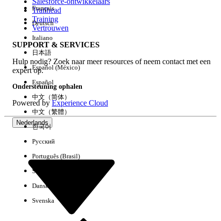
Salesforce-ontwikkelaars
Français
Trailhead
Training
Deutsch
Vertrouwen
Italiano
SUPPORT & SERVICES
日本語
Hulp nodig? Zoek naar meer resources of neem contact met een
Español (México)
expert op.
Español
Ondersteuning ophalen
中文（简体）
Powered by
Experience Cloud
中文（繁體）
Nederlands
한국어
Русский
Português (Brasil)
Suomi
Dansk
Svenska