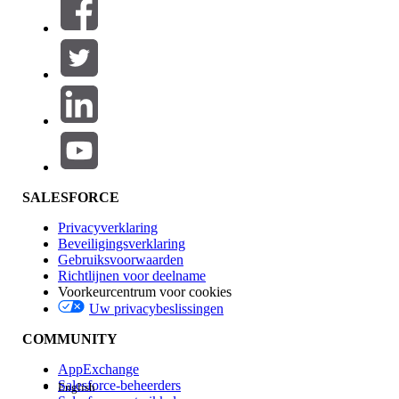
SALESFORCE
Privacyverklaring
Beveiligingsverklaring
Gebruiksvoorwaarden
Richtlijnen voor deelname
Voorkeurcentrum voor cookies
Uw privacybeslissingen
COMMUNITY
AppExchange
Salesforce-beheerders
English