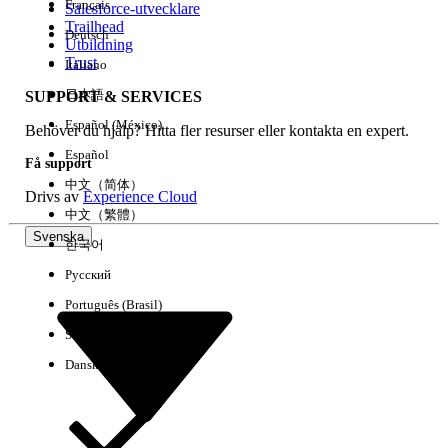
Français
Salesforce-utvecklare
Trailhead
Deutsch
Händelse
Utbildning
Trust
Italiano
日本語
SUPPORT & SERVICES
Español (México)
Behöver du hjälp? Hitta fler resurser eller kontakta en expert.
Rensa alla
Klart
Español
Få support
中文（简体）
Drivs av
Experience Cloud
中文（繁體）
Svenska
한국어
Русский
Português (Brasil)
Suomi
Dansk
Inga resultat