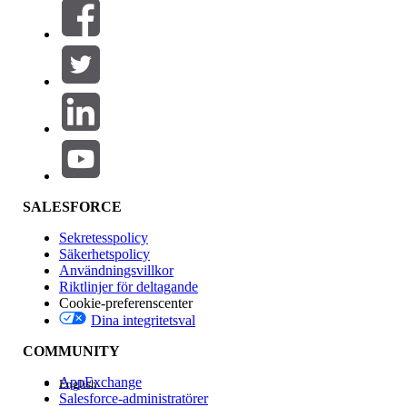
Filter (0)
VÄLJ FILTER
Lägg till
Produktområde
Funktionspåverkan
SALESFORCE
Sekretesspolicy
Säkerhetspolicy
Användningsvillkor
Riktlinjer för deltagande
Cookie-preferenscenter
Dina integritetsval
Version
COMMUNITY
AppExchange
English
Salesforce-administratörer