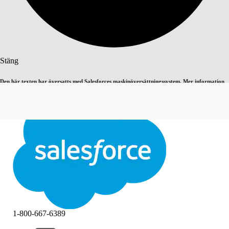
Sök
Stäng
Den här texten har översatts med Salesforces maskinöversättningssystem. Mer information
Byt till engelska
Inte nu
här
.
Stäng
Stäng
1-800-667-6389