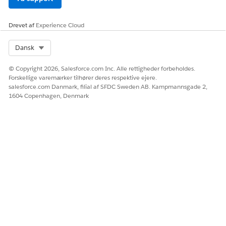
nøglemetrikker, overvåge tendenser og få indsigter, der
kan handles på.
Drevet af
Experience Cloud
Select Org
Dansk
LØSTE DENNE ARTIKEL DIT PROBLEM?
© Copyright 2026, Salesforce.com Inc. Alle rettigheder forbeholdes.
Forskellige varemærker tilhører deres respektive ejere.
Giv os besked, så vi kan forbedre os!
salesforce.com Danmark, filial af SFDC Sweden AB. Kampmannsgade 2,
1604 Copenhagen, Denmark
Ja
Nej