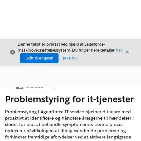
Denne tekst er oversat ved hjælp af Salesforce-
maskinoversættelsessystem. Du finder flere detaljer
her
.
Luk
Luk
Luk
Skift til engelsk
Ikke nu
Indhold
Vis indholdsfortegnelse
Problemstyring for it-tjenester
Problemstyring i Agentforce IT-service hjælper dit team med
proaktivt at identificere og håndtere årsagerne til hændelser i
stedet for blot at behandle symptomerne. Denne proces
reducerer påvirkningen af tilbagevendende problemer og
forhindrer fremtidige afbrydelser ved at aktivere langsigtede