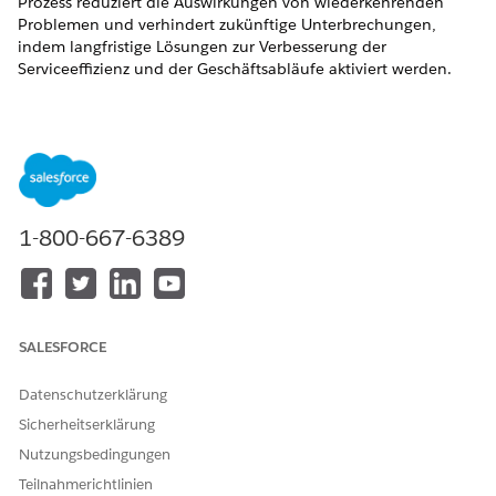
Prozess reduziert die Auswirkungen von wiederkehrenden
Problemen und verhindert zukünftige Unterbrechungen,
indem langfristige Lösungen zur Verbesserung der
Serviceeffizienz und der Geschäftsabläufe aktiviert werden.
ERFORDERLICHE EDITIONEN
Verfügbarkeit: Lightning Experience
Verfügbarkeit:
Enterprise
,
Performance
und
Unlimited
Edition mit Agentforce IT Service.
1-800-667-6389
Schlüsselfunktionen
Ermitteln Sie die zugrunde liegenden Gründe für
wiederkehrende Vorfälle, um künftige Unterbrechungen
SALESFORCE
zu verhindern.
Nutzen Sie Verlaufsdaten, Knowledge-Artikel, bekannte
Datenschutzerklärung
Fehler und bewährte Vorgehensweisen, um die
Sicherheitserklärung
Identifizierung der Ursache zu beschleunigen.
Erstellen und verwalten Sie Probleme direkt in der
Nutzungsbedingungen
Agentforce IT Service Desk-Anwendung, um eine
Teilnahmerichtlinien
konsistente und effiziente Erfahrung zu gewährleisten.