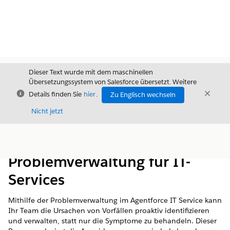
Dieser Text wurde mit dem maschinellen
Übersetzungssystem von Salesforce übersetzt. Weitere
Schließen
Schli
Details finden Sie
hier
.
Zu Englisch wechseln
Schließ
Nicht jetzt
Inhalt
Inhalt anzeigen
Problemverwaltung für IT-
Services
Mithilfe der Problemverwaltung im Agentforce IT Service kann
Ihr Team die Ursachen von Vorfällen proaktiv identifizieren
und verwalten, statt nur die Symptome zu behandeln. Dieser