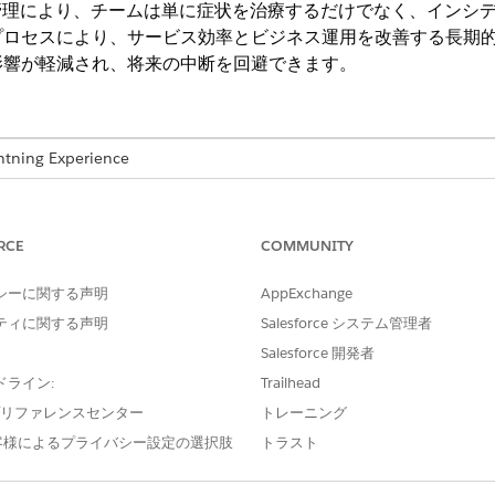
rviceの問題管理により、チームは単に症状を治療するだけでなく、
プロセスにより、サービス効率とビジネス運用を改善する長期
影響が軽減され、将来の中断を回避できます。
ng Experience
e IT Service が付属する
Enterprise
Edition、
Performance
Editi
RCE
COMMUNITY
シーに関する声明
AppExchange
特定し、今後の中断を回避します。
ティに関する声明
Salesforce システム管理者
Article、既知のエラー、ベスト・プラクティスを活用して、根本原因の特
ビスデスクアプリケーション内で問題を直接作成および管理し、一貫性のある効
Salesforce 開発者
要な更新やメジャー更新を受信することで、サービスレベル契約とマイ
ドライン:
Trailhead
e プリファレンスセンター
トレーニング
インシデントパターンの分析、根本原因の診断、中断の防止とダウンタ
客様によるプライバシー設定の選択肢
トラスト
設定し、権限を割り当てて、一貫性のある効率的な問題追跡をサポート