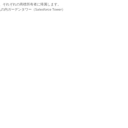
d. それぞれの商標は、それぞれの商標所有者に帰属します。
ーデンタワー（Salesforce Tower）
を促進します。問題を作成および更新する
を作成したり、他のレコードに関連付けた
インサイトを取得します。
はい
いいえ