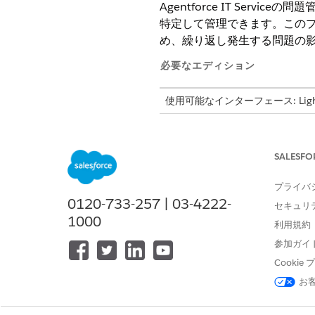
Agentforce IT Se
特定して管理できます。この
め、繰り返し発生する問題の
必要なエディション
使用可能なインターフェース: Lightni
使用可能なエディション: Agentforc
SALESFO
主要な機能
プライバ
インシデントの根本的な原因を
0120-733-257 | 03-4222-
セキュリ
履歴データ、Knowledge 
1000
Agentforce ITサー
利用規約
事前作成済み通知を使用して主
参加ガイ
IT サービスの問題管理の設定
Cooki
問題管理の使用を開始すると、
お
装に役立ちます。必要な機能を
す。