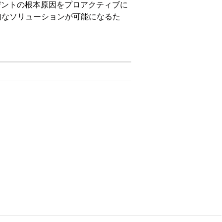
インシデントの根本原因をプロアクティブに
的なソリューションが可能になるた
on、および
Unlimited
Edition。
定を迅速化します。
率的な環境を実現します。
ルストーンを順調に進めます。
イムの最小化のためのソリューションの実
するように項目と選択リスト値を調整しま