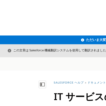
閉じる
この文章は Salesforce 機械翻訳システムを使用して翻訳されまし
SALESFORCE ヘルプ
ドキュメント
詳細情報:
目次を表示
IT サービ