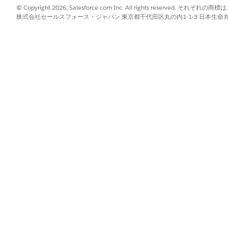
© Copyright 2026, Salesforce.com Inc. All rights reserve
株式会社セールスフォース・ジャパン 東京都千代田区丸の内1-1-3 日本生命丸の内ガ
、中断を最小限に抑え、根本原因を特定して、長期的なソリューション
を維持し、業務パフォーマンスを向上させます。問題から直接変更要求
を受け入れることもできます。
ュボード
用して、主要な総計値を追跡し、トレンドを監視し、アクション可能な
?