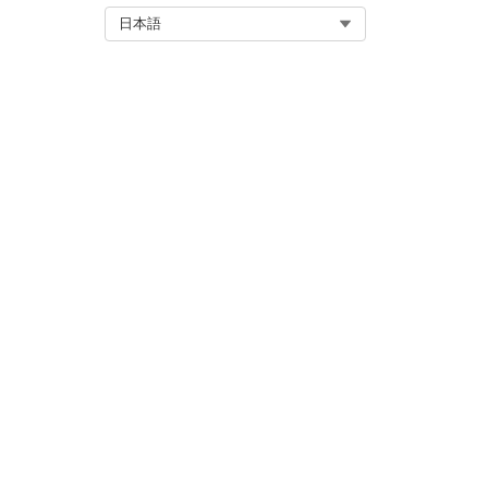
IT サービスの問題の管理
Select Org
日本語
問題を効率的に追跡して管理し
ことで、チームはサービス品質
り、解決できない問題のリスク
IT サービスの問題管理ダッシ
問題管理のダッシュボードを使
この記事で問題は解決されましたか
ご意見をお待ちしております。