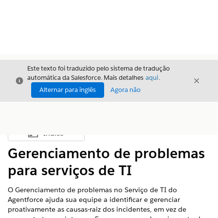
Este texto foi traduzido pelo sistema de tradução
automática da Salesforce. Mais detalhes
aqui
.
Fechar
Fecha
Fechar
Alternar para inglês
Agora não
Índice
Mostrar índice
Gerenciamento de problemas
para serviços de TI
O Gerenciamento de problemas no Serviço de TI do
Agentforce ajuda sua equipe a identificar e gerenciar
proativamente as causas-raiz dos incidentes, em vez de