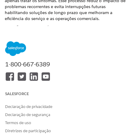
apenas tratar os sintomas. Esse processo reduz o impacto de
problemas recorrentes e evita interrupções futuras
habilitando soluções de longo prazo que melhoram a
eficiência do serviço e as operações comerciais.
EDIÇÕES OBRIGATÓRIAS
Disponível em: Lightning Experience
Disponível em: Edições
Enterprise
,
Performance
e
Unlimited
com o Serviço de TI Agentforce.
1-800-667-6389
Principais recursos
Detecte os motivos subjacentes para incidentes
recorrentes para evitar interrupções futuras.
SALESFORCE
Aproveite dados históricos, artigos do Knowledge, erros
conhecidos e práticas recomendadas para acelerar a
Declaração de privacidade
identificação das causas-raiz.
Declaração de segurança
Crie e gerencie problemas diretamente no aplicativo
Agentforce IT Service Desk para garantir uma experiência
Termos de uso
consistente e eficiente.
Diretrizes de participação
Fique no caminho certo com acordos de nível de serviço e